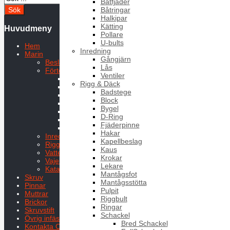
Båtfjäder
Båtringar
Halkipar
Kätting
Huvudmeny
Pollare
U-bults
Hem
Inredning
Marin
Gångjärn
Beslag
Lås
Förtöjning
Ventiler
Ankare
Rigg & Däck
Båtfjäder
Badstege
Båtringar
Block
Halkipar
Bygel
Kätting
D-Ring
Pollare
Fjäderpinne
U-bults
Hakar
Inredning
Kapellbeslag
Rigg & Däck
Kaus
Vatten och bränsle
Krokar
Vajer
Lekare
Kataloger Marin
Mantågsfot
Skruv
Mantågsstötta
Pinnar
Pulpit
Muttrar
Riggbult
Brickor
Ringar
Skruvstift
Schackel
Övrig infästning
Bred Schackel
Kontakta Oss