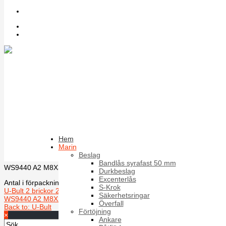
Sök bland artiklar
Inloggning
Register
Rörklammer U-bult WS9440 A2 M8X30
LH60 LW42
Pris
35,71 kr
35,71 kr
35,71 kr
×
Hem
Fråga om produkten
Marin
Beskrivning
Beslag
Bandlås syrafast 50 mm
WS9440 A2 M8X30 LH60 LW42
Durkbeslag
Excenterlås
Antal i förpackning:50
S-Krok
U-Bult 2 brickor 2 muttrar 10 X 35 mm, A4
Rörklammer U-bult
Säkerhetsringar
WS9440 A2 M8X25 LH50 LW35
Överfall
Back to: U-Bult
Förtöjning
×
Ankare