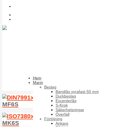
Sök bland artiklar
Inloggning
Register
K6SF
MC6S
Hem
Marin
MC6S Räfflad
Beslag
Bandlås syrafast 50 mm
Durkbeslag
Excenterlås
MF6S
S-Krok
Säkerhetsringar
Överfall
Förtöjning
MK6S
Ankare