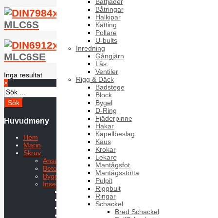
Båtfjäder
Båtringar
Halkipar
MLC6S
Kätting
Pollare
U-bults
Inredning
MLC6SE
Gångjärn
Lås
Ventiler
Inga resultat
Rigg & Däck
×
Badstege
Block
Bygel
D-Ring
Fjäderpinne
Huvudmeny
Hakar
Kapellbeslag
Hem
Kaus
Marin
Krokar
Skruv
Lekare
Ansatsskruvar
Mantågsfot
Betongskruv
Mantågsstötta
Byggplåtskruv
Pulpit
Insexskruv
Riggbult
K6SF
Ringar
MC6S
Schackel
MC6S Räfflad
Bred Schackel
MF6S