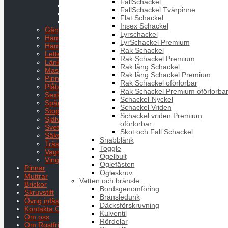
FallSchackel
MK6S
FallSchackel Tvärpinne
MLC6S
Flat Schackel
MLC6SE
Insex Schackel
Gängpressande skruv
Lyrschackel
Hammarskruv
LyrSchackel Premium
Hammarskruv HS
Rak Schackel
Letterskruv
Rak Schackel Premium
Länkskruv
Rak lång Schackel
Maskinskruv
Rak lång Schackel Premium
Pinnskruv
Rak Schackel oförlorbar
Plåtskruv
Rak Schackel Premium oförlorba
Sexkantsskruv
Schackel-Nyckel
Spårskruv
Schackel Vriden
Stoppskruv
Schackel vriden Premium
Självborrande
oförlorbar
Svetsskruv
Skot och Fall Schackel
Säkerhetsskruv
Snabblänk
Träskruvar
Toggle
Vagnsbult
Ögelbult
Vingskruv
Öglefästen
Pinnar
Ögleskruv
Muttrar
Vatten och bränsle
Brickor
Bordsgenomföring
Skruvstift
Bränsledunk
Övrig infästning
Däcksförskruvning
Kontakta Oss
Kulventil
Om oss
Rördelar
Om Rostfritt