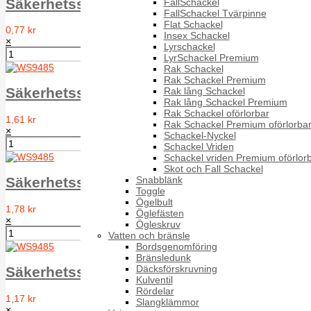
Säkerhetsskruv DIN 7981 RTS-T WS9485 A2
FallSchackel
FallSchackel Tvärpinne
Flat Schackel
0,77 kr
Insex Schackel
×
Lyrschackel
LyrSchackel Premium
Rak Schackel
Rak Schackel Premium
Säkerhetsskruv DIN 7981 RTS-T WS9485 A2
Rak lång Schackel
Rak lång Schackel Premium
Rak Schackel oförlorbar
1,61 kr
Rak Schackel Premium oförlorba
×
Schackel-Nyckel
Schackel Vriden
Schackel vriden Premium oförlor
Skot och Fall Schackel
Snabblänk
Säkerhetsskruv DIN 7981 RTS-T WS9485 A2
Toggle
Ögelbult
1,78 kr
Öglefästen
×
Ögleskruv
Vatten och bränsle
Bordsgenomföring
Bränsledunk
Däcksförskruvning
Säkerhetsskruv DIN 7981 RTS-T WS9485 A2
Kulventil
Rördelar
1,17 kr
Slangklämmor
×