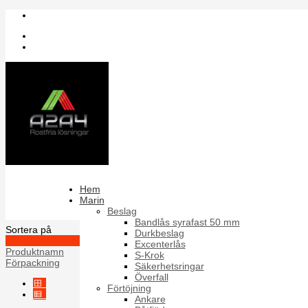
Inloggning
Register
Sök bland artiklar
RTS-T
Hem
Marin
Rostfria säkerhetsskruvar enligt DIN 7981 med pin och torx
Beslag
Bandlås syrafast 50 mm
Sortera på
Durkbeslag
Artikelnummer +/-
Excenterlås
Produktnamn
S-Krok
Förpackning
Säkerhetsringar
Överfall
Förtöjning
Ankare