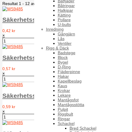
Båtfjäder
Resultat 1 - 12 av 12
Båtringar
Halkipar
Kätting
Säkerhetsskruv DIN 7981 RTS-T WS9485 A2
Pollare
U-bults
Inredning
0,42 kr
Gångjärn
×
Lås
Ventiler
Rigg & Däck
Badstege
Säkerhetsskruv DIN 7981 RTS-T WS9485 A2
Block
Bygel
D-Ring
0,57 kr
Fjäderpinne
×
Hakar
Kapellbeslag
Kaus
Krokar
Säkerhetsskruv DIN 7981 RTS-T WS9485 A2
Lekare
Mantågsfot
Mantågsstötta
0,59 kr
Pulpit
×
Riggbult
Ringar
Schackel
Bred Schackel