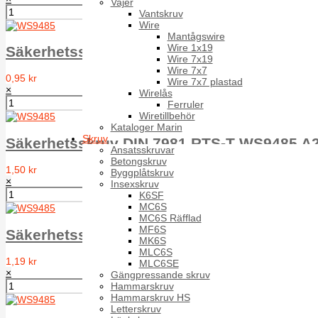
Vajer
Vantskruv
Wire
Mantågswire
Wire 1x19
Säkerhetsskruv DIN 7981 RTS-T WS9485 A2
Wire 7x19
Wire 7x7
0,95 kr
Wire 7x7 plastad
×
Wirelås
Ferruler
Wiretillbehör
Kataloger Marin
Skruv
Säkerhetsskruv DIN 7981 RTS-T WS9485 A2
Ansatsskruvar
Betongskruv
1,50 kr
Byggplåtskruv
×
Insexskruv
K6SF
MC6S
MC6S Räfflad
MF6S
Säkerhetsskruv DIN 7981 RTS-T WS9485 A2
MK6S
MLC6S
1,19 kr
MLC6SE
×
Gängpressande skruv
Hammarskruv
Hammarskruv HS
Letterskruv