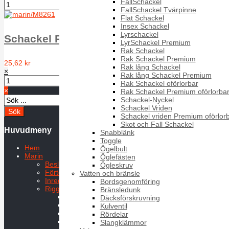
FallSchackel
FallSchackel Tvärpinne
Flat Schackel
Insex Schackel
Lyrschackel
Schackel Rak med insex D= 8 mm, A4
LyrSchackel Premium
Rak Schackel
Rak Schackel Premium
25,62 kr
Rak lång Schackel
×
Rak lång Schackel Premium
Rak Schackel oförlorbar
×
Rak Schackel Premium oförlorba
Schackel-Nyckel
Schackel Vriden
Schackel vriden Premium oförlor
Skot och Fall Schackel
Huvudmeny
Snabblänk
Toggle
Hem
Ögelbult
Marin
Öglefästen
Beslag
Ögleskruv
Förtöjning
Vatten och bränsle
Inredning
Bordsgenomföring
Rigg & Däck
Bränsledunk
Badstege
Däcksförskruvning
Block
Kulventil
Bygel
Rördelar
D-Ring
Slangklämmor