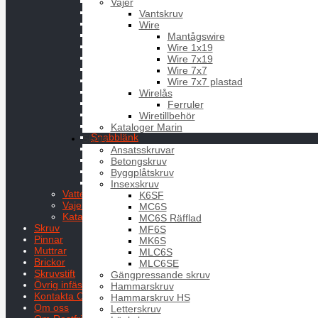
Fjäderpinne
Vajer
Hakar
Vantskruv
Kapellbeslag
Wire
Kaus
Mantågswire
Krokar
Wire 1x19
Lekare
Wire 7x19
Mantågsfot
Wire 7x7
Mantågsstötta
Wire 7x7 plastad
Pulpit
Wirelås
Riggbult
Ferruler
Ringar
Wiretillbehör
Schackel
Kataloger Marin
Snabblänk
Skruv
Toggle
Ansatsskruvar
Ögelbult
Betongskruv
Öglefästen
Byggplåtskruv
Ögleskruv
Insexskruv
Vatten och bränsle
K6SF
Vajer
MC6S
Kataloger Marin
MC6S Räfflad
Skruv
MF6S
Pinnar
MK6S
Muttrar
MLC6S
Brickor
MLC6SE
Skruvstift
Gängpressande skruv
Övrig infästning
Hammarskruv
Kontakta Oss
Hammarskruv HS
Om oss
Letterskruv