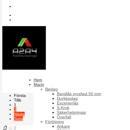
Sök bland artiklar
Inloggning
Register
Tallriksfjäder TF
Rostfri tallriksfjäder enligt din 2093
Sortera på
Artikelnummer +/-
Produktnamn
Förpackning
Hem
Marin
Resultat 1 - 18 av 20
Beslag
Bandlås syrafast 50 mm
Första
Durkbeslag
Tillb
Excenterlås
1
S-Krok
2
Säkerhetsringar
Nästa
Överfall
Sista
Förtöjning
Ankare
Sida 1 av 2