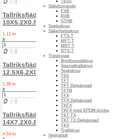
T6SS
Självborrande
FXB
Tallriksfjäder TF FS DIN 2093 1.4310
RXB
STHB
10X5.2X0.5
Svetsskruv
Säkerhetsskruv
1,12 kr
FTS-T
×
MFT-T
MRT-T
RTS-T
Träskruvar
Brickhuvudskruv
Tallriksfjäder TF FS DIN 2093 1.4310
Specialtrallskruv
Teakskruv
12.5X6.2X0.7
T6S
TFT
1,38 kr
TFT Delgängad
×
TFTB
TFX
TFX Delgängad
TKFX
TKFX med EPDM-bricka
Tallriksfjäder TF FS DIN 2093 1.4310
TKT TX
TKT TX Delgängad
14X7.2X0.80
TKX
Trallskruv
4,54 kr
Vagnsbult
×