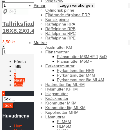
Vingskruv
Pinnar
Cylindrisk pinne
Fjädrande rörpinne FRP
Konisk pinne
Tallriksfjäder TF FS DIN 2093 1.4310
Räffelpinne RPA
Räffelpinne RPB
16X8.2X0.4
Räffelpinne RPC
Räffelpinne RPE
3,50 kr
Muttrar
×
Axelmutter KM
Flänsmuttrar
Flänsmutter M6MHF 1,5xD
Flänsmutter M6MF
Första
Fyrkantsmuttrar
Tillb
Fyrkantsmutter HHS
1
Fyrkantsmutter M4M
2
Fyrkantsmutter låg ML4M
Nästa
Hattmutter låg MLHM
Sista
Hylsmutter KFHM
×
Sida 1 av 2
Islagsmutter
Knäckmutter
Kronmutter MKM
Kronmutter låg MLKM
Kupolmutter MHM
Huvudmeny
Låsmuttrar
FLM6M
Hem
HLM6M