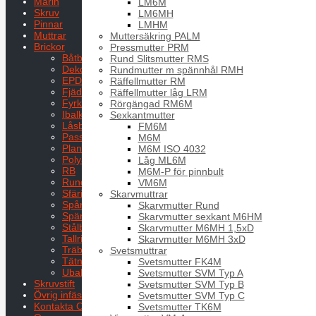
Marin
LM6M
Skruv
LM6MH
Pinnar
LMHM
Muttrar
Muttersäkring PALM
Brickor
Pressmutter PRM
Båtbricka
Rund Slitsmutter RMS
Dekorbricka
Rundmutter m spännhål RMH
EPDM
Räffellmutter RM
Fjäderbrickor
Räffellmutter låg LRM
Fyrkantsbricka
Rörgängad RM6M
Ibalksbricka
Sexkantmutter
Låsbrickor
FM6M
Passbricka
M6M
Planbricka
M6M ISO 4032
Polyamid
Låg ML6M
RB
M6M-P för pinnbult
Rundbricka för cylindrisk bult
VM6M
Sfäriska och koniska
Skarvmuttrar
Spårryttare
Skarvmutter Rund
Spännbricka
Skarvmutter sexkant M6HM
Stålbyggnadsbricka
Skarvmutter M6MH 1,5xD
Tallriksfjäder TF
Skarvmutter M6MH 3xD
Träbricka
Svetsmuttrar
Tätningsbricka
Svetsmutter FK4M
Ubalksbricka
Svetsmutter SVM Typ A
Skruvstift
Svetsmutter SVM Typ B
Övrig infästning
Svetsmutter SVM Typ C
Kontakta Oss
Svetsmutter TK6M