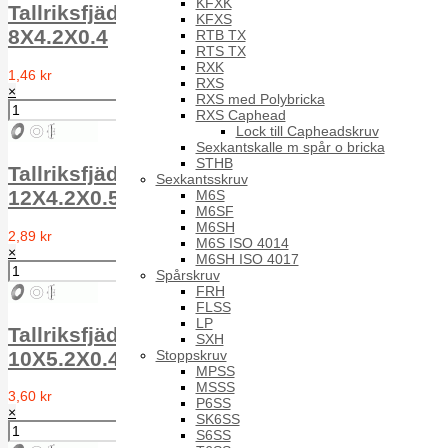
KFXK
Tallriksfjäder TF FS DIN 2093 1.4310
KFXS
8X4.2X0.4
RTB TX
RTS TX
RXK
1,46 kr
RXS
×
RXS med Polybricka
RXS Caphead
Lock till Capheadskruv
Sexkantskalle m spår o bricka
STHB
Tallriksfjäder TF FS DIN 2093 1.4310
Sexkantsskruv
12X4.2X0.50
M6S
M6SF
M6SH
2,89 kr
M6S ISO 4014
×
M6SH ISO 4017
Spårskruv
FRH
FLSS
LP
Tallriksfjäder TF FS DIN 2093 1.4310
SXH
Stoppskruv
10X5.2X0.4
MPSS
MSSS
3,60 kr
P6SS
×
SK6SS
S6SS