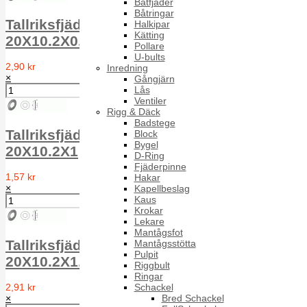
Båtfjäder
Båtringar
Tallriksfjäder TF FS DIN 2093 1.4310
Halkipar
Kätting
20X10.2X0.8
Pollare
U-bults
2,90 kr
Inredning
×
Gångjärn
Lås
Ventiler
Rigg & Däck
Badstege
Tallriksfjäder TF FS DIN 2093 1.4310
Block
Bygel
20X10.2X1
D-Ring
Fjäderpinne
1,57 kr
Hakar
×
Kapellbeslag
Kaus
Krokar
Lekare
Mantågsfot
Tallriksfjäder TF FS DIN 2093 1.4310
Mantågsstötta
Pulpit
20X10.2X1.1
Riggbult
Ringar
Schackel
2,91 kr
Bred Schackel
×