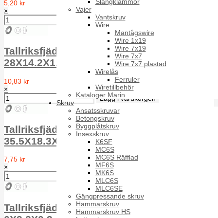
Slangklämmor
5,20 kr
Vajer
×
Vantskruv
Wire
Mantågswire
Wire 1x19
Wire 7x19
Tallriksfjäder TF FS DIN 2093 1.4310
Wire 7x7
28X14.2X1.5
Wire 7x7 plastad
Wirelås
Ferruler
10,83 kr
Wiretillbehör
×
Kataloger Marin
Skruv
Ansatsskruvar
Betongskruv
Byggplåtskruv
Tallriksfjäder TF FS DIN 2093 1.4310
Insexskruv
35.5X18.3X1.25
K6SF
MC6S
MC6S Räfflad
7,75 kr
MF6S
×
MK6S
MLC6S
MLC6SE
Gängpressande skruv
Hammarskruv
Tallriksfjäder TF FS DIN 2093 1.4310
Hammarskruv HS