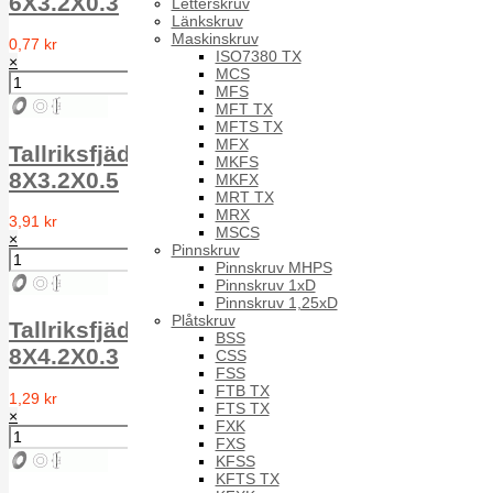
6X3.2X0.3
Letterskruv
Länkskruv
Maskinskruv
0,77 kr
ISO7380 TX
×
MCS
MFS
MFT TX
MFTS TX
MFX
Tallriksfjäder TF FS DIN 2093 1.4310
MKFS
8X3.2X0.5
MKFX
MRT TX
MRX
3,91 kr
MSCS
×
Pinnskruv
Pinnskruv MHPS
Pinnskruv 1xD
Pinnskruv 1,25xD
Plåtskruv
Tallriksfjäder TF FS DIN 2093 1.4310
BSS
8X4.2X0.3
CSS
FSS
FTB TX
1,29 kr
FTS TX
×
FXK
FXS
KFSS
KFTS TX