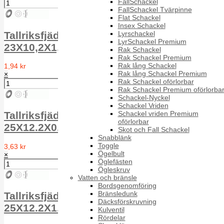
FallSchackel
FallSchackel Tvärpinne
Flat Schackel
Insex Schackel
Lyrschackel
Tallriksfjäder TF FS DIN 2093 1.4310
LyrSchackel Premium
23X10,2X1,25
Rak Schackel
Rak Schackel Premium
Rak lång Schackel
1,94 kr
Rak lång Schackel Premium
×
Rak Schackel oförlorbar
Rak Schackel Premium oförlorba
Schackel-Nyckel
Schackel Vriden
Schackel vriden Premium
Tallriksfjäder TF FS DIN 2093 1.4310
oförlorbar
25X12.2X0.9
Skot och Fall Schackel
Snabblänk
Toggle
3,63 kr
Ögelbult
×
Öglefästen
Ögleskruv
Vatten och bränsle
Bordsgenomföring
Bränsledunk
Tallriksfjäder TF FS DIN 2093 1.4310
Däcksförskruvning
25X12.2X1.5
Kulventil
Rördelar