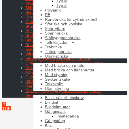
Typ M
Vilken skruv för marina miljöer?
Typ Z
Skillnad A2 och A4 rostfritt
Polyamid
Syrafast skruv utomhus - rätt val i rätt miljö
RB
Rostfri U bult - rätt val för krävande miljöer
Rundbricka för cylindrisk bult
Gänginsats rostfritt trä - rätt val i trä
Sfäriska och koniska
Blindnit rostfri användning i rätt miljö
Spårryttare
Hur väljer man rostfri mutter rätt?
Spännbricka
Bricka rostfri dimensionering i praktiken
Stålbyggnadsbricka
Skruvstift rostfritt DIN - rätt val direkt
Tallriksfjäder TF
Rostfri gängstång kapning utan fel
Träbricka
Schackel rostfritt båt - välj rätt modell
Tätningsbricka
Wire rostfri 316 - rätt val för krävande miljö
Ubalksbricka
Förtöjningsbeslag i rostfritt - rätt val
Skruvstift
Offert på rostfria fästelement i större volym
Med bricka och mutter
DIN 933 sexkantskruv - rätt val i rostfritt
Med bricka och flänsmutter
A2 eller A4 skruv - vad ska du välja?
Med styrning
Guide till rostfria fästelement
Sexkantskalle
Bästa rostfria skruvsorterna för rätt miljö
Torxskalle
Marina beslag - rätt val för tuff miljö
Utan styrning
DIN eller ISO fästelement - vad väljer du?
Övrig infästning
Syrafasta skruvar - rätt val i krävande miljöer
Bits t. säkerhetsskruv
Blindnit
Blindnitmutter
TOP
Gänginsats
Insatsgänga
Gängstång
Kilar