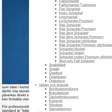
FallSchackel
FallSchackel Tvärpinne
Flat Schackel
Insex Schackel
Lyrschackel
LyrSchackel Premium
Rak Schackel
Rak Schackel Premium
Rak lång Schackel
Rak lång Schackel Premium
Rak Schackel oförlorbar
Rak Schackel Premium oförlorba
Schackel-Nyckel
Schackel Vriden
Schackel vriden Premium oförlor
Skot och Fall Schackel
Snabblänk
Toggle
Ögelbult
Öglefästen
Ögleskruv
Vatten och bränsle
som sitter i konstruktionen. Frågan om din eller iso fästelement är
Bordsgenomföring
därför inte teoretisk för inköp, underhåll eller produktion - den
Bränsledunk
påverkar direkt om rätt artikel hamnar på hyllan och om montaget
Däcksförskruvning
kan fortsätta utan avbrott.
Kulventil
Rördelar
För professionella användare handlar valet sällan om att en
Slangklämmor
standard är "bättre" än den andra i alla lägen. Det handlar om