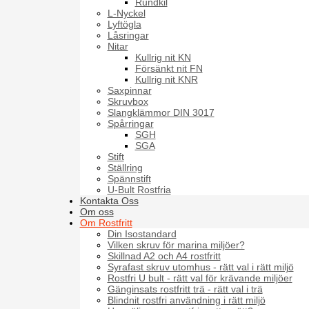
Rundkil
L-Nyckel
Lyftögla
Låsringar
Nitar
Kullrig nit KN
Försänkt nit FN
Kullrig nit KNR
Saxpinnar
Skruvbox
Slangklämmor DIN 3017
Spårringar
SGH
SGA
Stift
Ställring
Spännstift
U-Bult Rostfria
Kontakta Oss
Om oss
Om Rostfritt
Din Isostandard
Vilken skruv för marina miljöer?
Skillnad A2 och A4 rostfritt
Syrafast skruv utomhus - rätt val i rätt miljö
Rostfri U bult - rätt val för krävande miljöer
Gänginsats rostfritt trä - rätt val i trä
Blindnit rostfri användning i rätt miljö