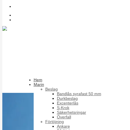
Sök bland artiklar
Inloggning
Register
DIN eller ISO fästelement - vad väljer du?
Det märks ofta först när något inte passar. En skruv
enligt en äldre DIN-standard beställs som ersättare,
Skriv ut
men vid montage visar det sig att huvudhöjd,
E-post
gänglängd eller tolerans inte riktigt stämmer mot det
Hem
Marin
Beslag
Bandlås syrafast 50 mm
Durkbeslag
Excenterlås
S-Krok
Säkerhetsringar
Överfall
Förtöjning
Ankare