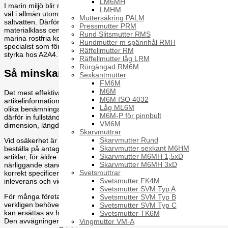
LM6MH
I marin miljö blir materialvalet mer påtagligt. En artikel som fungerar
LMHM
väl i allmän utomhusmiljö kan få betydligt kortare livslängd nära
Muttersäkring PALM
saltvatten. Därför blir kombinationen av rätt standard och rätt
Pressmutter PRM
materialklass central. För den som köper in både infästning och
Rund Slitsmutter RMS
marina rostfria komponenter är det en fördel att arbeta med en
Rundmutter m spännhål RMH
specialist som förstår båda sidorna av behovet, vilket är en tydlig
Räffellmutter RM
styrka hos A2A4.
Räffellmutter låg LRM
Rörgängad RM6M
Så minskar du risken för felbeställning
Sexkantmutter
FM6M
M6M
Det mest effektiva arbetssättet är att standardisera den interna
M6M ISO 4032
artikelinformationen. Om inköp, konstruktion och lager använder
Låg ML6M
olika benämningar för samma detalj ökar risken för fel direkt. Lägg
M6M-P för pinnbult
därför in fullständig information i artikelregistret: standard,
VM6M
dimension, längd, materialklass och relevant utförande.
Skarvmuttrar
Skarvmutter Rund
Vid osäkerhet är det bättre att kontrollera en gång extra än att
Skarvmutter sexkant M6HM
beställa på antagande. Det gäller särskilt för mindre vanliga DIN-
Skarvmutter M6MH 1,5xD
artiklar, för äldre montage och för komponenter där flera
Skarvmutter M6MH 3xD
närliggande standarder förekommer på marknaden samtidigt. En
Svetsmuttrar
korrekt specificerad artikel sparar tid i varje led - från offert till
Svetsmutter FK4M
inleverans och vidare till montage.
Svetsmutter SVM Typ A
För många företag är det också klokt att se över vilka artiklar som
Svetsmutter SVM Typ B
verkligen behöver hållas som exakt DIN-utförande och vilka som
Svetsmutter SVM Typ C
kan ersättas av harmoniserade ISO-varianter utan praktisk nackdel.
Svetsmutter TK6M
Den avvägningen påverkar både lagerbindning och tillgänglighet.
Vingmutter VM-A