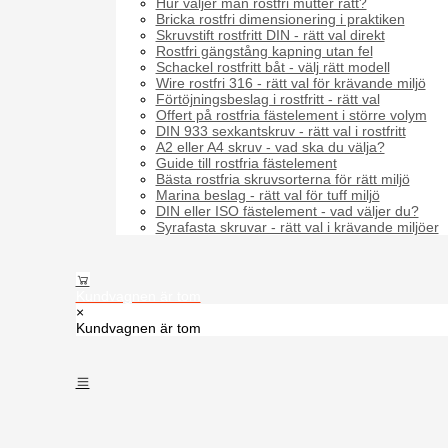
Hur väljer man rostfri mutter rätt?
Bricka rostfri dimensionering i praktiken
Skruvstift rostfritt DIN - rätt val direkt
Rostfri gängstång kapning utan fel
Schackel rostfritt båt - välj rätt modell
Wire rostfri 316 - rätt val för krävande miljö
Förtöjningsbeslag i rostfritt - rätt val
Offert på rostfria fästelement i större volym
DIN 933 sexkantskruv - rätt val i rostfritt
A2 eller A4 skruv - vad ska du välja?
Guide till rostfria fästelement
Bästa rostfria skruvsorterna för rätt miljö
Marina beslag - rätt val för tuff miljö
DIN eller ISO fästelement - vad väljer du?
Syrafasta skruvar - rätt val i krävande miljöer
Kundvagnen är tom
×
Kundvagnen är tom