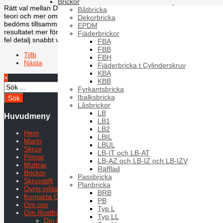
Brickor
Rätt val mellan DIN och ISO fästelement handlar alltså mindre om
Båtbricka
teori och mer om kontroll. När standard, geometri och material
Dekorbricka
bedöms tillsammans blir inköpet säkrare, montaget enklare och
EPDM
resultatet mer förutsägbart - särskilt i rostfria och marina miljöer där
Fjäderbrickor
fel detalj snabbt visar sina svagheter.
FBA
FBB
Tillb
FBH
Nästa
Fjäderbricka t Cylinderskruv
KBA
×
KBB
Fyrkantsbricka
Ibalksbricka
Låsbrickor
LB
Huvudmeny
LB1
LB2
Hem
LBIL
Marin
LBUL
Skruv
LB-IT och LB-AT
Pinnar
LB-AZ och LB-IZ och LB-IZV
Muttrar
Räfflad
Brickor
Passbricka
Skruvstift
Planbricka
Övrig infästning
BRB
Kontakta Oss
PB
Om oss
Typ L
Om Rostfritt
Typ LL
Din Isostandard