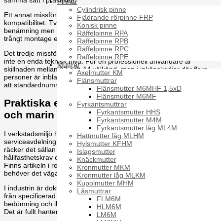
Pinnar
Cylindrisk pinne
Ett annat missförstånd är att standarden ensam garanterar
Fjädrande rörpinne FRP
kompatibilitet. Två artiklar kan ligga mycket nära varandra i
Konisk pinne
benämning men ändå avvika tillräckligt för att skapa problem i ett
Räffelpinne RPA
trångt montage eller i en komponent med fördefinierad sätesyta.
Räffelpinne RPB
Räffelpinne RPC
Det tredje missförståndet gäller rostfritt som kategori. "Rostfri" är
Räffelpinne RPE
inte en enda teknisk nivå. För en professionell användare är
Muttrar
skillnaden mellan A2 och A4 välkänd, men i inköpskedjor där flera
Axelmutter KM
personer är inblandade tappas den ibland bort. Då hjälper det inte
Flänsmuttrar
att standardnumret är rätt.
Flänsmutter M6MHF 1,5xD
Flänsmutter M6MF
Praktiska exempel från verkstad, industri
Fyrkantsmuttrar
Fyrkantsmutter HHS
och marin miljö
Fyrkantsmutter M4M
Fyrkantsmutter låg ML4M
I verkstadsmiljö handlar frågan ofta om drift och tempo. Om en
Hattmutter låg MLHM
serviceavdelning behöver ersätta en sexkantskruv i en äldre maskin
Hylsmutter KFHM
räcker det sällan att bara mäta M-dimension och längd. Skruvskalle,
Islagsmutter
hållfasthetskrav och gänglängd måste också in i bedömningen.
Knäckmutter
Finns artikeln i rostfritt för att klara tvätt, fukt eller kemisk påverkan
Kronmutter MKM
behöver det vägas in redan från början.
Kronmutter låg MLKM
Kupolmutter MHM
I industrin är dokumentstyrningen ofta tydligare. Där kan avvikelse
Låsmuttrar
från specificerad standard vara möjlig, men då krävs en teknisk
FLM6M
bedömning och ibland uppdatering av ritning eller reservdelslista.
HLM6M
Det är fullt hanterbart, men det ska ske kontrollerat.
LM6M