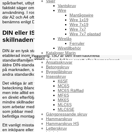
Vajer
spårbarhet, utbytbarhet och om att förstå vad standardbeteckningen
Vantskruv
faktiskt säger om komponentens geometri, toleranser och
Wire
användning. I rostfria miljöer tillkommer dessutom materialfrågan,
Mantågswire
där A2 och A4 ofta är minst lika avgörande som om artikeln
Wire 1x19
benämns enligt DIN eller ISO.
Wire 7x19
Wire 7x7
DIN eller ISO fästelement - vad är
Wire 7x7 plastad
Wirelås
skillnaden?
Ferruler
Wiretillbehör
DIN är en tysk standardbeteckning som under lång tid varit mycket
Kataloger Marin
etablerad inom infästning. ISO är den internationella
Skruv
standardfamiljen som i många fall har ersatt eller harmoniserat
Ansatsskruvar
äldre DIN-standarder. I praktiken lever båda systemen kvar parallellt
Betongskruv
på marknaden, särskilt inom skruv, mutter, brickor, pinnskruv och
Byggplåtskruv
andra standardkomponenter.
Insexskruv
K6SF
Det viktiga är att förstå att en DIN-beteckning och en ISO-
MC6S
beteckning ibland beskriver samma eller nästan samma produkt,
MC6S Räfflad
men inte alltid en helt identisk artikel. I vissa fall är ISO-standarden
MF6S
en direkt efterföljare med motsvarande funktion. I andra fall finns
MK6S
mindre skillnader i dimensioner, toleranser eller utförande. För den
MLC6S
som arbetar med nyproduktion kan detta vara hanterbart. För den
MLC6SE
som jobbar med service, eftermarknad eller ersättningsdetaljer i
Gängpressande skruv
befintliga montage kan det vara avgörande.
Hammarskruv
Hammarskruv HS
Ett vanligt misstag är att se standardnumret som en ren etikett. För
Letterskruv
en inköpare eller konstruktör är det i stället en teknisk specifikation i