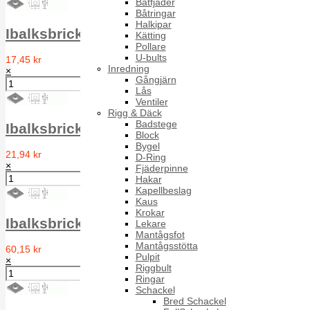
Båtfjäder
Båtringar
Halkipar
Ibalksbricka IBB DIN 435 A4 13.5 for M12
Kätting
Pollare
U-bults
17,45 kr
Inredning
×
Gångjärn
Lås
Ventiler
Rigg & Däck
Badstege
Ibalksbricka IBB DIN 435 A4 17.5 for M16
Block
Bygel
21,94 kr
D-Ring
×
Fjäderpinne
Hakar
Kapellbeslag
Kaus
Krokar
Ibalksbricka IBB DIN 435 A4 22 for M20
Lekare
Mantågsfot
Mantågsstötta
60,15 kr
Pulpit
×
Riggbult
Ringar
Schackel
Bred Schackel