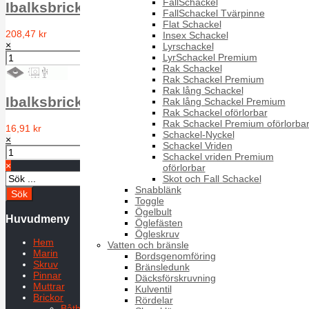
FallSchackel
Ibalksbricka IBB DIN 435 A4 26 for M24
FallSchackel Tvärpinne
Flat Schackel
208,47 kr
Insex Schackel
×
Lyrschackel
LyrSchackel Premium
Rak Schackel
Rak Schackel Premium
Rak lång Schackel
Ibalksbricka IBB DIN 435 A4 9 for M8
Rak lång Schackel Premium
Rak Schackel oförlorbar
Rak Schackel Premium oförlorba
16,91 kr
Schackel-Nyckel
×
Schackel Vriden
Schackel vriden Premium
×
oförlorbar
Skot och Fall Schackel
Snabblänk
Toggle
Ögelbult
Huvudmeny
Öglefästen
Ögleskruv
Hem
Vatten och bränsle
Marin
Bordsgenomföring
Skruv
Bränsledunk
Pinnar
Däcksförskruvning
Muttrar
Kulventil
Brickor
Rördelar
Båtbricka