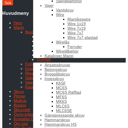
Slangklämmor
Vajer
Vantskruv
Huvudmeny
Wire
Mantågswire
Hem
Wire 1x19
Marin
Wire 7x19
Beslag
Wire 7x7
Bandlås syrafast 50 mm
Wire 7x7 plastad
Durkbeslag
Wirelås
Excenterlås
Ferruler
S-Krok
Wiretillbehör
Säkerhetsringar
Kataloger Marin
Överfall
Skruv
Förtöjning
Ansatsskruvar
Inredning
Betongskruv
Rigg & Däck
Byggplåtskruv
Vatten och bränsle
Insexskruv
Vajer
K6SF
Kataloger Marin
MC6S
Skruv
MC6S Räfflad
Pinnar
MF6S
Muttrar
MK6S
Brickor
MLC6S
Skruvstift
MLC6SE
Övrig infästning
Gängpressande skruv
Kontakta Oss
Hammarskruv
Om oss
Hammarskruv HS