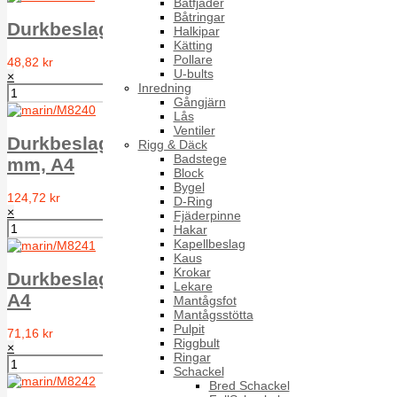
Båtfjäder
Båtringar
Durkbeslag rostfri 57 X 76 mm, A2
Halkipar
Kätting
Pollare
48,82 kr
U-bults
×
Inredning
Gångjärn
Lås
Ventiler
Durkbeslag med låsbleck Syrafast 58 X 40
Rigg & Däck
Badstege
mm, A4
Block
Bygel
124,72 kr
D-Ring
×
Fjäderpinne
Hakar
Kapellbeslag
Kaus
Krokar
Durkbeslag pol Syrafast L46 46 X 38 mm,
Lekare
A4
Mantågsfot
Mantågsstötta
Pulpit
71,16 kr
Riggbult
×
Ringar
Schackel
Bred Schackel