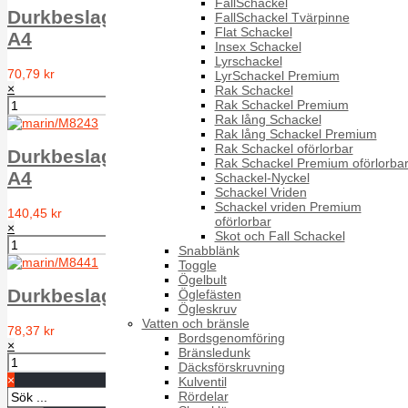
FallSchackel
Durkbeslag pol Syrafast L63 63 X 44 mm,
FallSchackel Tvärpinne
Flat Schackel
A4
Insex Schackel
Lyrschackel
70,79 kr
LyrSchackel Premium
×
Rak Schackel
Rak Schackel Premium
Rak lång Schackel
Rak lång Schackel Premium
Rak Schackel oförlorbar
Durkbeslag pol Syrafast L76 76 X 56 mm,
Rak Schackel Premium oförlorba
A4
Schackel-Nyckel
Schackel Vriden
Schackel vriden Premium
140,45 kr
oförlorbar
×
Skot och Fall Schackel
Snabblänk
Toggle
Ögelbult
Durkbeslag Rund D=50 mm, A4
Öglefästen
Ögleskruv
Vatten och bränsle
78,37 kr
Bordsgenomföring
×
Bränsledunk
Däcksförskruvning
×
Kulventil
Rördelar