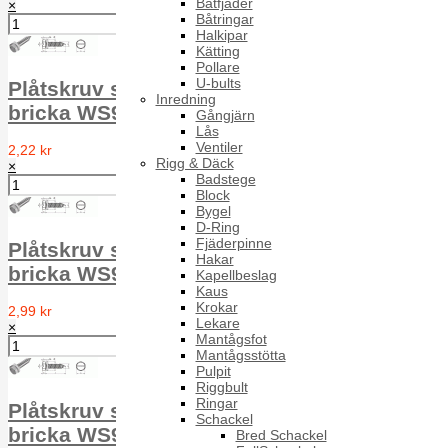
Båtfjäder
×
Båtringar
Halkipar
Kätting
Pollare
U-bults
Plåtskruv sexkantsskalle m spår och poly-
Inredning
bricka WS9230 A2 ähnl.7976 4.2X16
Gångjärn
Lås
Ventiler
2,22 kr
Rigg & Däck
×
Badstege
Block
Bygel
D-Ring
Fjäderpinne
Plåtskruv sexkantsskalle m spår och poly-
Hakar
bricka WS9230 A2 ähnl.7976 4.2X19
Kapellbeslag
Kaus
Krokar
2,99 kr
Lekare
×
Mantågsfot
Mantågsstötta
Pulpit
Riggbult
Ringar
Plåtskruv sexkantsskalle m spår och poly-
Schackel
bricka WS9230 A2 ähnl.7976 4.8X13
Bred Schackel