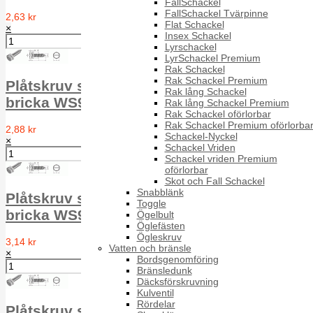
FallSchackel
FallSchackel Tvärpinne
2,63 kr
Flat Schackel
×
Insex Schackel
Lyrschackel
LyrSchackel Premium
Rak Schackel
Rak Schackel Premium
Plåtskruv sexkantsskalle m spår och poly-
Rak lång Schackel
bricka WS9230 A2 ähnl.7976 4.8X16
Rak lång Schackel Premium
Rak Schackel oförlorbar
Rak Schackel Premium oförlorba
2,88 kr
Schackel-Nyckel
×
Schackel Vriden
Schackel vriden Premium
oförlorbar
Skot och Fall Schackel
Snabblänk
Plåtskruv sexkantsskalle m spår och poly-
Toggle
bricka WS9230 A2 ähnl.7976 4.8X19
Ögelbult
Öglefästen
Ögleskruv
3,14 kr
Vatten och bränsle
×
Bordsgenomföring
Bränsledunk
Däcksförskruvning
Kulventil
Rördelar
Plåtskruv sexkantsskalle m spår och poly-