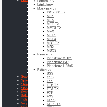
Plåtskruv
Letterskruv
BSS
Länkskruv
CSS
Maskinskruv
FSS
ISO7380 TX
FTB TX
MCS
FTS TX
MFS
FXK
MFT TX
FXS
MFTS TX
KFSS
MFX
KFTS TX
MKFS
KFXK
MKFX
KFXS
MRT TX
RTB TX
MRX
RTS TX
MSCS
RXK
Pinnskruv
RXS
Pinnskruv MHPS
RXS med Polybricka
Pinnskruv 1xD
RXS Caphead
Pinnskruv 1,25xD
Sexkantskalle m spår o bricka
Plåtskruv
STHB
BSS
Sexkantsskruv
CSS
Spårskruv
FSS
Stoppskruv
FTB TX
Självborrande
FTS TX
Svetsskruv
FXK
Säkerhetsskruv
FXS
Träskruvar
KFSS
Vagnsbult
KFTS TX