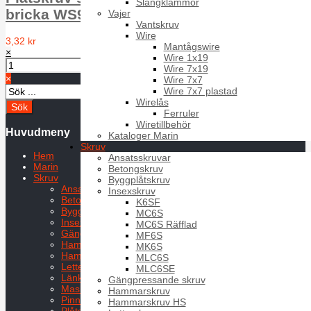
Slangklämmor
bricka WS9230 A2 ähnl.7976 4.8X25
Vajer
Vantskruv
Wire
3,32 kr
Mantågswire
×
Wire 1x19
Wire 7x19
×
Wire 7x7
Wire 7x7 plastad
Wirelås
Ferruler
Wiretillbehör
Huvudmeny
Kataloger Marin
Skruv
Hem
Ansatsskruvar
Marin
Betongskruv
Skruv
Byggplåtskruv
Ansatsskruvar
Insexskruv
Betongskruv
K6SF
Byggplåtskruv
MC6S
Insexskruv
MC6S Räfflad
Gängpressande skruv
MF6S
Hammarskruv
MK6S
Hammarskruv HS
MLC6S
Letterskruv
MLC6SE
Länkskruv
Gängpressande skruv
Maskinskruv
Hammarskruv
Pinnskruv
Hammarskruv HS