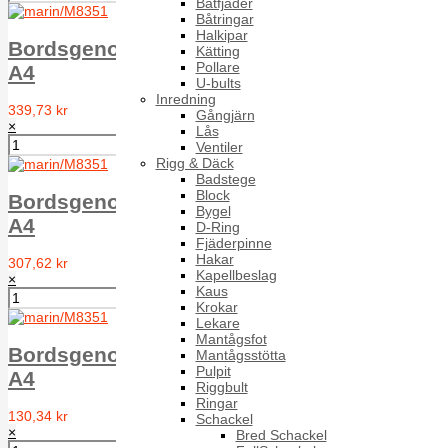
Båtfjäder
Båtringar
Halkipar
Bordsgenomföring Kullrig Syrafast 1 1/2",
Kätting
Pollare
A4
U-bults
Inredning
339,73 kr
Gångjärn
×
Lås
Ventiler
Rigg & Däck
Badstege
Block
Bordsgenomföring Kullrig Syrafast 1 1/4",
Bygel
A4
D-Ring
Fjäderpinne
Hakar
307,62 kr
Kapellbeslag
×
Kaus
Krokar
Lekare
Mantågsfot
Bordsgenomföring Kullrig Syrafast 1/2",
Mantågsstötta
Pulpit
A4
Riggbult
Ringar
130,34 kr
Schackel
×
Bred Schackel