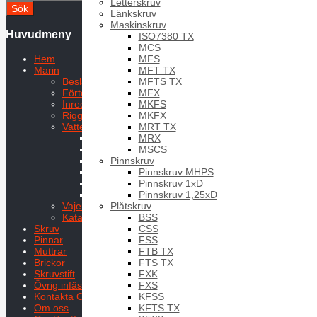
Letterskruv
Länkskruv
Maskinskruv
Huvudmeny
ISO7380 TX
MCS
MFS
Hem
MFT TX
Marin
MFTS TX
Beslag
MFX
Förtöjning
MKFS
Inredning
MKFX
Rigg & Däck
MRT TX
Vatten och bränsle
MRX
Bordsgenomföring
MSCS
Bränsledunk
Pinnskruv
Däcksförskruvning
Pinnskruv MHPS
Kulventil
Pinnskruv 1xD
Rördelar
Pinnskruv 1,25xD
Slangklämmor
Plåtskruv
Vajer
BSS
Kataloger Marin
CSS
Skruv
FSS
Pinnar
FTB TX
Muttrar
FTS TX
Brickor
FXK
Skruvstift
FXS
Övrig infästning
KFSS
Kontakta Oss
KFTS TX
Om oss