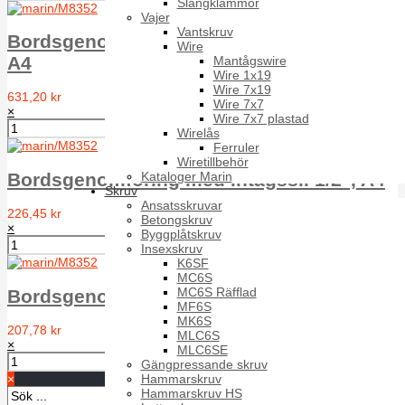
Slangklämmor
Vajer
Vantskruv
Bordsgenomföring med intagssil 1 1/4",
Wire
A4
Mantågswire
Wire 1x19
Wire 7x19
631,20 kr
Wire 7x7
×
Wire 7x7 plastad
Wirelås
Ferruler
Wiretillbehör
Kataloger Marin
Bordsgenomföring med intagssil 1/2", A4
Skruv
Ansatsskruvar
226,45 kr
Betongskruv
×
Byggplåtskruv
Insexskruv
K6SF
MC6S
MC6S Räfflad
Bordsgenomföring med intagssil 3/4", A4"
MF6S
MK6S
207,78 kr
MLC6S
×
MLC6SE
Gängpressande skruv
Hammarskruv
×
Hammarskruv HS