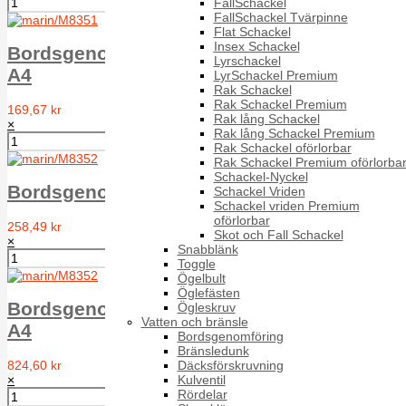
FallSchackel
FallSchackel Tvärpinne
Flat Schackel
Insex Schackel
Bordsgenomföring Kullrig Syrafast 3/4",
Lyrschackel
A4
LyrSchackel Premium
Rak Schackel
Rak Schackel Premium
169,67 kr
Rak lång Schackel
×
Rak lång Schackel Premium
Rak Schackel oförlorbar
Rak Schackel Premium oförlorba
Schackel-Nyckel
Bordsgenomföring med intagssil 1", A4
Schackel Vriden
Schackel vriden Premium
oförlorbar
258,49 kr
Skot och Fall Schackel
×
Snabblänk
Toggle
Ögelbult
Öglefästen
Bordsgenomföring med intagssil 1 1/2",
Ögleskruv
Vatten och bränsle
A4
Bordsgenomföring
Bränsledunk
824,60 kr
Däcksförskruvning
×
Kulventil
Rördelar