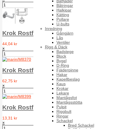
Båtfjäder
Båtringar
Halkipar
Kätting
Pollare
U-bults
Inredning
Krok Rostfri Typ B, A2
Gångjärn
Lås
Ventiler
44,04 kr
Rigg & Däck
×
Badstege
Block
Bygel
D-Ring
Krok Rostfri A2
Fjäderpinne
Hakar
Kapellbeslag
62,75 kr
Kaus
×
Krokar
Lekare
Mantågsfot
Mantågsstötta
Krok Rostfri A2
Pulpit
Riggbult
Ringar
13,31 kr
Schackel
×
Bred Schackel