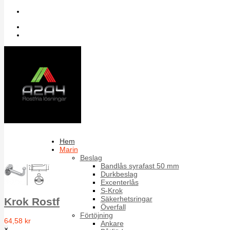
Sök bland artiklar
Inloggning
Register
Krokar
Rostfria krokar
Sortera på
Artikelnummer +/-
Produktnamn
Förpackning
Hem
Marin
Resultat 1 - 4 av 4
Beslag
Bandlås syrafast 50 mm
Durkbeslag
Excenterlås
S-Krok
Säkerhetsringar
Krok Rostfri Typ A, A2
Överfall
Förtöjning
64,58 kr
Ankare
×