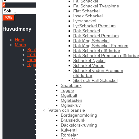
FallSchackel
×
FallSchackel Tvärpinne
Flat Schackel
Insex Schackel
Lyrschackel
LyrSchackel Premium
Huvudmeny
Rak Schackel
Rak Schackel Premium
Hem
Rak lång Schackel
Marin
Rak lång Schackel Premium
Beslag
Rak Schackel oförlorbar
Förtöjning
Rak Schackel Premium oförlorba
Inredning
Schackel-Nyckel
Rigg & Däck
Schackel Vriden
Badstege
Schackel vriden Premium
Block
oförlorbar
Bygel
Skot och Fall Schackel
D-Ring
Snabblänk
Fjäderpinne
Toggle
Hakar
Ögelbult
Kapellbeslag
Öglefästen
Kaus
Ögleskruv
Krokar
Vatten och bränsle
Lekare
Bordsgenomföring
Mantågsfot
Bränsledunk
Mantågsstötta
Däcksförskruvning
Pulpit
Kulventil
Riggbult
Rördelar
Ringar