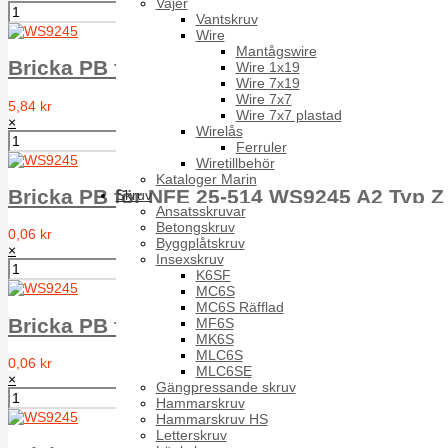
Vajer
Vantskruv
Wire
Mantågswire
Bricka PB för NFE 25-514 WS9245 A2 Typ Z
Wire 1x19
Wire 7x19
Wire 7x7
5,84 kr
Wire 7x7 plastad
×
Wirelås
Ferruler
Wiretillbehör
Kataloger Marin
Bricka PB för NFE 25-514 WS9245 A2 Typ Z 
Skruv
Ansatsskruvar
Betongskruv
0,06 kr
Byggplåtskruv
×
Insexskruv
K6SF
MC6S
MC6S Räfflad
Bricka PB för NFE 25-514 WS9245 A2 Typ Z 
MF6S
MK6S
MLC6S
0,06 kr
MLC6SE
×
Gängpressande skruv
Hammarskruv
Hammarskruv HS
Letterskruv