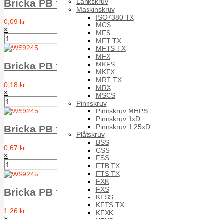
Länkskruv
Bricka PB för NFE 25-514 WS9245 A2 Typ Z 
Maskinskruv
ISO7380 TX
0,09 kr
MCS
×
MFS
MFT TX
MFTS TX
MFX
MKFS
Bricka PB för NFE 25-514 WS9245 A2 Typ Z 
MKFX
MRT TX
0,18 kr
MRX
×
MSCS
Pinnskruv
Pinnskruv MHPS
Pinnskruv 1xD
Pinnskruv 1,25xD
Bricka PB för NFE 25-514 WS9245 A4 Typ Z
Plåtskruv
BSS
0,67 kr
CSS
×
FSS
FTB TX
FTS TX
FXK
FXS
Bricka PB för NFE 25-514 WS9245 A4 Typ Z
KFSS
KFTS TX
1,26 kr
KFXK
×