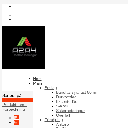
Inloggning
Register
Sök bland artiklar
Typ Z
Hem
Marin
Bricka PB för NFE 25-514 WS9245 i A2 och A4 typ z
Beslag
Bandlås syrafast 50 mm
Sortera på
Durkbeslag
Artikelnummer +/-
Excenterlås
Produktnamn
S-Krok
Förpackning
Säkerhetsringar
Överfall
Förtöjning
Ankare