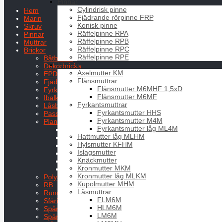
Pinnar
Cylindrisk pinne
Hem
Fjädrande rörpinne FRP
Marin
Konisk pinne
Skruv
Räffelpinne RPA
Pinnar
Räffelpinne RPB
Muttrar
Räffelpinne RPC
Brickor
Räffelpinne RPE
Båtbricka
Muttrar
Dekorbricka
Axelmutter KM
EPDM
Flänsmuttrar
Fjäderbrickor
Flänsmutter M6MHF 1,5xD
Fyrkantsbricka
Flänsmutter M6MF
Ibalksbricka
Fyrkantsmuttrar
Låsbrickor
Fyrkantsmutter HHS
Passbricka
Fyrkantsmutter M4M
Planbricka
Fyrkantsmutter låg ML4M
BRB
Hattmutter låg MLHM
PB
Hylsmutter KFHM
Typ L
Islagsmutter
Typ LL
Knäckmutter
Typ M
Kronmutter MKM
Typ Z
Kronmutter låg MLKM
Polyamid
Kupolmutter MHM
RB
Låsmuttrar
Rundbricka för cylindrisk bult
FLM6M
Sfäriska och koniska
HLM6M
Spårryttare
LM6M
Spännbricka