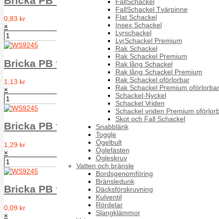
Bricka PB för NFE 25-514 WS9245 A2 Typ Z
FallSchackel
FallSchackel Tvärpinne
Flat Schackel
0,83 kr
Insex Schackel
×
Lyrschackel
LyrSchackel Premium
Rak Schackel
Rak Schackel Premium
Bricka PB för NFE 25-514 WS9245 A2 Typ Z
Rak lång Schackel
Rak lång Schackel Premium
Rak Schackel oförlorbar
1,13 kr
Rak Schackel Premium oförlorba
×
Schackel-Nyckel
Schackel Vriden
Schackel vriden Premium oförlor
Skot och Fall Schackel
Bricka PB för NFE 25-514 WS9245 A2 Typ Z
Snabblänk
Toggle
Ögelbult
1,29 kr
Öglefästen
×
Ögleskruv
Vatten och bränsle
Bordsgenomföring
Bränsledunk
Bricka PB för NFE 25-514 WS9245 A2 Typ Z 
Däcksförskruvning
Kulventil
Rördelar
0,09 kr
Slangklämmor
×