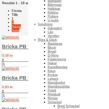
Båtfjäder
Resultat 1 - 18 av 26
Båtringar
Halkipar
Första
Kätting
Tillb
Pollare
1
U-bults
2
Inredning
Nästa
Gångjärn
Sista
Lås
Ventiler
Rigg & Däck
Badstege
Bricka PB för NFE 25-514 WS9245 A2 Typ Z
Block
Bygel
D-Ring
0,38 kr
Fjäderpinne
×
Hakar
Kapellbeslag
Kaus
Krokar
Bricka PB för NFE 25-514 WS9245 A2 Typ Z
Lekare
Mantågsfot
Mantågsstötta
0,83 kr
Pulpit
×
Riggbult
Ringar
Schackel
Bred Schackel