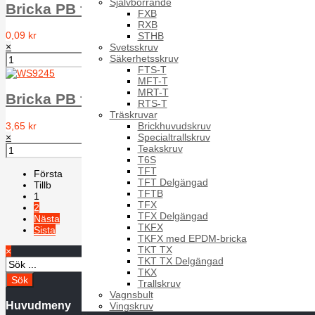
Självborrande
Bricka PB för NFE 25-514 WS9245 A4 Typ Z 
FXB
RXB
0,09 kr
STHB
×
Svetsskruv
Säkerhetsskruv
FTS-T
MFT-T
MRT-T
Bricka PB för NFE 25-514 WS9245 A4 Typ Z
RTS-T
Träskruvar
Brickhuvudskruv
3,65 kr
Specialtrallskruv
×
Teakskruv
T6S
TFT
Första
TFT Delgängad
Tillb
TFTB
1
TFX
2
TFX Delgängad
Nästa
TKFX
Sista
TKFX med EPDM-bricka
TKT TX
×
TKT TX Delgängad
TKX
Trallskruv
Vagnsbult
Huvudmeny
Vingskruv