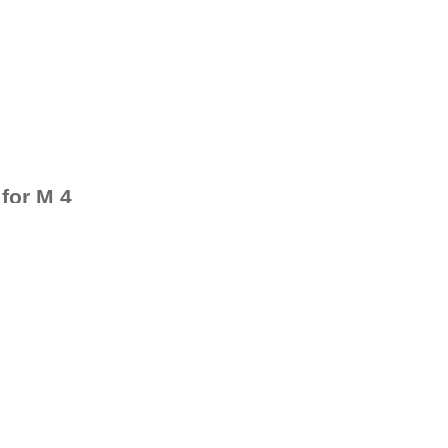
 for M24
for M 4
for M 5