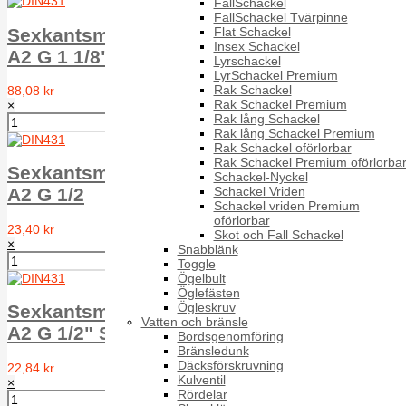
FallSchackel
FallSchackel Tvärpinne
Flat Schackel
Sexkantsmutter rörgängad RM6M DIN 431
Insex Schackel
A2 G 1 1/8" SW50
Lyrschackel
LyrSchackel Premium
Rak Schackel
88,08 kr
Rak Schackel Premium
×
Rak lång Schackel
Rak lång Schackel Premium
Rak Schackel oförlorbar
Rak Schackel Premium oförlorba
Sexkantsmutter rörgängad RM6M DIN 431
Schackel-Nyckel
Schackel Vriden
A2 G 1/2
Schackel vriden Premium
oförlorbar
23,40 kr
Skot och Fall Schackel
×
Snabblänk
Toggle
Ögelbult
Öglefästen
Ögleskruv
Sexkantsmutter rörgängad RM6M DIN 431
Vatten och bränsle
A2 G 1/2" SW34
Bordsgenomföring
Bränsledunk
Däcksförskruvning
22,84 kr
Kulventil
×
Rördelar