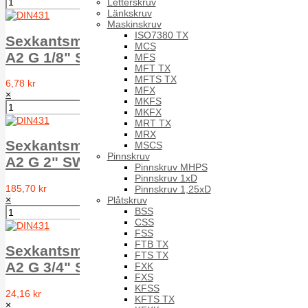
Letterskruv
Länkskruv
Maskinskruv
ISO7380 TX
Sexkantsmutter rörgängad RM6M DIN 431
MCS
A2 G 1/8" SW18
MFS
MFT TX
MFTS TX
6,78 kr
MFX
×
MKFS
MKFX
MRT TX
MRX
Sexkantsmutter rörgängad RM6M DIN 431
MSCS
Pinnskruv
A2 G 2" SW75
Pinnskruv MHPS
Pinnskruv 1xD
185,70 kr
Pinnskruv 1,25xD
×
Plåtskruv
BSS
CSS
FSS
FTB TX
Sexkantsmutter rörgängad RM6M DIN 431
FTS TX
A2 G 3/4" SW36
FXK
FXS
KFSS
24,16 kr
KFTS TX
×