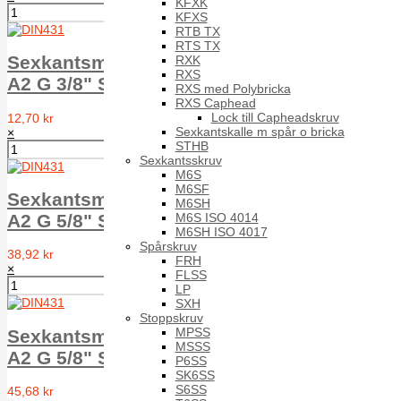
KFXK
KFXS
RTB TX
RTS TX
Sexkantsmutter rörgängad RM6M DIN 431
RXK
RXS
A2 G 3/8" SW27
RXS med Polybricka
RXS Caphead
Lock till Capheadskruv
12,70 kr
Sexkantskalle m spår o bricka
×
STHB
Sexkantsskruv
M6S
M6SF
Sexkantsmutter rörgängad RM6M DIN 431
M6SH
M6S ISO 4014
A2 G 5/8" SW32
M6SH ISO 4017
Spårskruv
38,92 kr
FRH
×
FLSS
LP
SXH
Stoppskruv
MPSS
Sexkantsmutter rörgängad RM6M DIN 431
MSSS
A2 G 5/8" SW34
P6SS
SK6SS
S6SS
45,68 kr