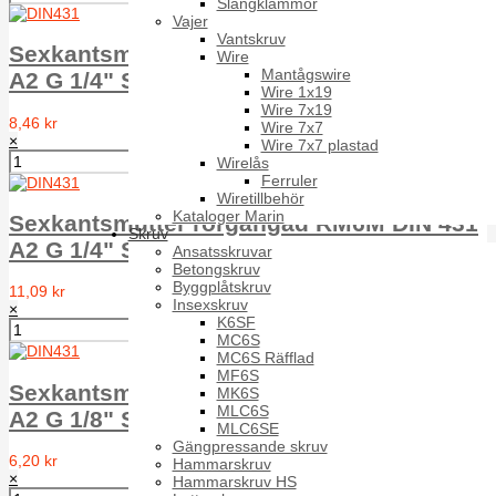
Slangklämmor
Vajer
Vantskruv
Sexkantsmutter rörgängad RM6M DIN 431
Wire
Mantågswire
A2 G 1/4" SW22
Wire 1x19
Wire 7x19
8,46 kr
Wire 7x7
×
Wire 7x7 plastad
Wirelås
Ferruler
Wiretillbehör
Kataloger Marin
Sexkantsmutter rörgängad RM6M DIN 431
Skruv
A2 G 1/4" SW21
Ansatsskruvar
Betongskruv
Byggplåtskruv
11,09 kr
Insexskruv
×
K6SF
MC6S
MC6S Räfflad
MF6S
Sexkantsmutter rörgängad RM6M DIN 431
MK6S
MLC6S
A2 G 1/8" SW19
MLC6SE
Gängpressande skruv
6,20 kr
Hammarskruv
×
Hammarskruv HS