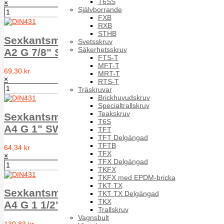
T6SS
×
Självborrande
FXB
RXB
STHB
Sexkantsmutter rörgängad RM6M DIN 431
Svetsskruv
Säkerhetsskruv
A2 G 7/8" SW41
FTS-T
MFT-T
69,30 kr
MRT-T
×
RTS-T
Träskruvar
Brickhuvudskruv
Specialtrallskruv
Teakskruv
Sexkantsmutter rörgängad RM6M DIN 431
T6S
A4 G 1" SW46
TFT
TFT Delgängad
TFTB
64,34 kr
TFX
×
TFX Delgängad
TKFX
TKFX med EPDM-bricka
TKT TX
Sexkantsmutter rörgängad RM6M DIN 431
TKT TX Delgängad
TKX
A4 G 1 1/2" SW60
Trallskruv
Vagnsbult
130,83 kr