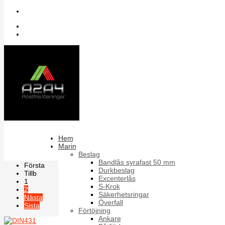
Sök bland artiklar
Inloggning
Register
Rörgängad RM6M
Rostfri rörgängad mutter enligt DIN 431 och ISO 228
Sortera på
Artikelnummer +/-
Produktnamn
Förpackning
Hem
Marin
Resultat 1 - 18 av 31
Beslag
Bandlås syrafast 50 mm
Första
Durkbeslag
Tillb
Excenterlås
1
S-Krok
2
Säkerhetsringar
Nästa
Överfall
Sista
Förtöjning
Ankare
Sida 1 av 2