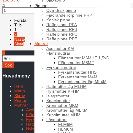
Vingskruv
×
Pinnar
Cylindrisk pinne
Fjädrande rörpinne FRP
Konisk pinne
Första
Räffelpinne RPA
Tillb
Räffelpinne RPB
1
Räffelpinne RPC
2
Räffelpinne RPE
Nästa
Muttrar
Sista
Axelmutter KM
×
Sida 1 av 2
Flänsmuttrar
Flänsmutter M6MHF 1,5xD
Flänsmutter M6MF
Fyrkantsmuttrar
Fyrkantsmutter HHS
Huvudmeny
Fyrkantsmutter M4M
Fyrkantsmutter låg ML4M
Hem
Hattmutter låg MLHM
Marin
Hylsmutter KFHM
Skruv
Islagsmutter
Pinnar
Knäckmutter
Muttrar
Kronmutter MKM
Axelmutter KM
Kronmutter låg MLKM
Flänsmuttrar
Kupolmutter MHM
Fyrkantsmuttrar
Låsmuttrar
Hattmutter låg MLHM
FLM6M
Hylsmutter KFHM
HLM6M