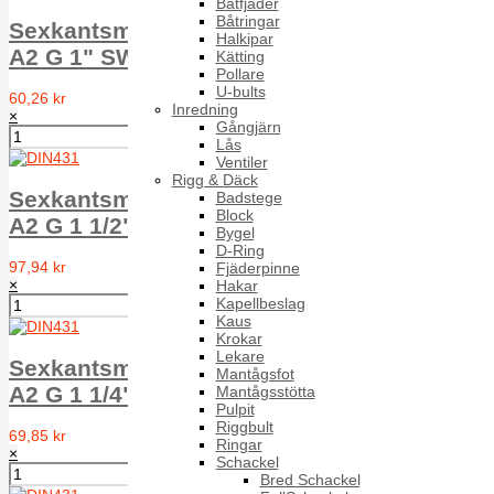
Båtfjäder
Båtringar
Sexkantsmutter rörgängad RM6M DIN 431
Halkipar
A2 G 1" SW46
Kätting
Pollare
U-bults
60,26 kr
Inredning
×
Gångjärn
Lås
Ventiler
Rigg & Däck
Sexkantsmutter rörgängad RM6M DIN 431
Badstege
Block
A2 G 1 1/2" SWS60
Bygel
D-Ring
97,94 kr
Fjäderpinne
×
Hakar
Kapellbeslag
Kaus
Krokar
Lekare
Sexkantsmutter rörgängad RM6M DIN 431
Mantågsfot
A2 G 1 1/4" SWS55
Mantågsstötta
Pulpit
Riggbult
69,85 kr
Ringar
×
Schackel
Bred Schackel