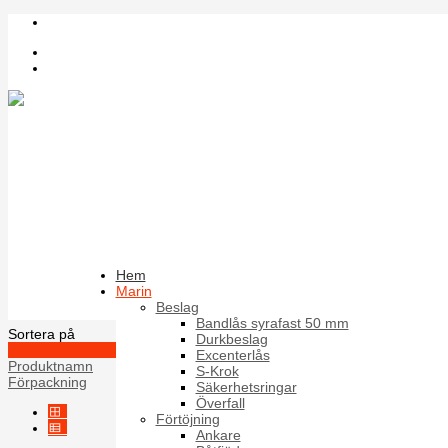
Inloggning
Register
Sök bland artiklar
D-Ring
Hem
Marin
D-ringar i Rostfritt
Beslag
Bandlås syrafast 50 mm
Sortera på
Durkbeslag
Artikelnummer +/-
Excenterlås
Produktnamn
S-Krok
Förpackning
Säkerhetsringar
Överfall
Förtöjning
Ankare