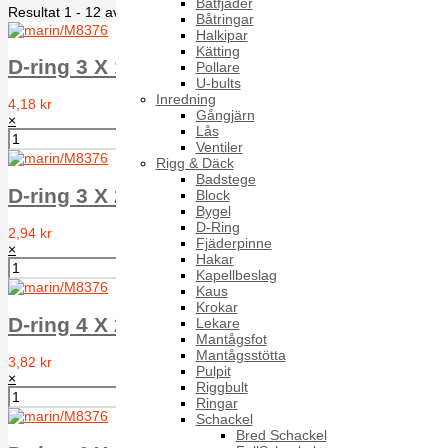
Båtfjäder
Resultat 1 - 12 av 12
Båtringar
Halkipar
Kätting
D-ring 3 X 15 mm, A4
Pollare
U-bults
Inredning
4,18 kr
Gångjärn
×
Lås
Ventiler
Rigg & Däck
Badstege
D-ring 3 X 20 mm, A4
Block
Bygel
D-Ring
2,94 kr
Fjäderpinne
×
Hakar
Kapellbeslag
Kaus
Krokar
D-ring 4 X 20 mm, A4
Lekare
Mantågsfot
Mantågsstötta
3,82 kr
Pulpit
×
Riggbult
Ringar
Schackel
Bred Schackel