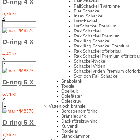
D-ring 4 X 25 mm, A4
FallSchackel
FallSchackel Tvärpinne
Flat Schackel
5,25 kr
Insex Schackel
×
Lyrschackel
LyrSchackel Premium
Rak Schackel
Rak Schackel Premium
D-ring 4 X 30 mm, A4
Rak lång Schackel
Rak lång Schackel Premium
Rak Schackel oförlorbar
4,40 kr
Rak Schackel Premium oförlorba
×
Schackel-Nyckel
Schackel Vriden
Schackel vriden Premium oförlor
Skot och Fall Schackel
Snabblänk
D-ring 5 X 25 mm, A4
Toggle
Ögelbult
6,94 kr
Öglefästen
×
Ögleskruv
Vatten och bränsle
Bordsgenomföring
Bränsledunk
Däcksförskruvning
D-ring 5 X 30 mm, A4
Kulventil
Rördelar
7,95 kr
Slangklämmor
×