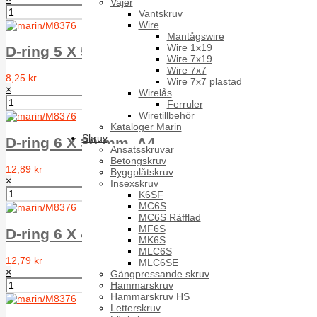
Vajer
Vantskruv
Wire
Mantågswire
Wire 1x19
D-ring 5 X 54 mm, A4
Wire 7x19
Wire 7x7
8,25 kr
Wire 7x7 plastad
×
Wirelås
Ferruler
Wiretillbehör
Kataloger Marin
Skruv
D-ring 6 X 30 mm, A4
Ansatsskruvar
Betongskruv
12,89 kr
Byggplåtskruv
×
Insexskruv
K6SF
MC6S
MC6S Räfflad
MF6S
D-ring 6 X 40 mm, A4
MK6S
MLC6S
12,79 kr
MLC6SE
×
Gängpressande skruv
Hammarskruv
Hammarskruv HS
Letterskruv