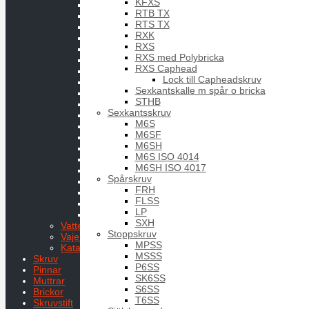
KFXS
Block
RTB TX
Bygel
RTS TX
D-Ring
RXK
Fjäderpinne
RXS
Hakar
RXS med Polybricka
Kapellbeslag
RXS Caphead
Kaus
Lock till Capheadskruv
Krokar
Sexkantskalle m spår o bricka
Lekare
STHB
Mantågsfot
Sexkantsskruv
Mantågsstötta
M6S
Pulpit
M6SF
Riggbult
M6SH
Ringar
M6S ISO 4014
Schackel
M6SH ISO 4017
Snabblänk
Spårskruv
Toggle
FRH
Ögelbult
FLSS
Öglefästen
LP
Ögleskruv
SXH
Vatten och bränsle
Stoppskruv
Vajer
MPSS
Kataloger Marin
MSSS
Skruv
P6SS
Pinnar
SK6SS
Muttrar
S6SS
Brickor
T6SS
Skruvstift