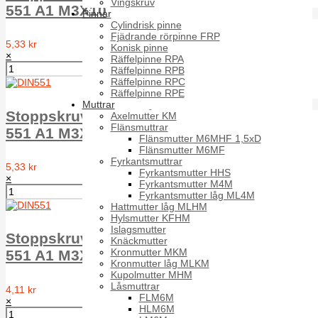
Vingskruv
551 A1 M3X10
Pinnar
Cylindrisk pinne
Fjädrande rörpinne FRP
5,33 kr
Konisk pinne
×
Räffelpinne RPA
Räffelpinne RPB
Räffelpinne RPC
Räffelpinne RPE
Muttrar
Stoppskruv med spår plan ände MPSS DIN
Axelmutter KM
Flänsmuttrar
551 A1 M3X12
Flänsmutter M6MHF 1,5xD
Flänsmutter M6MF
Fyrkantsmuttrar
5,33 kr
Fyrkantsmutter HHS
×
Fyrkantsmutter M4M
Fyrkantsmutter låg ML4M
Hattmutter låg MLHM
Hylsmutter KFHM
Islagsmutter
Stoppskruv med spår plan ände MPSS DIN
Knäckmutter
Kronmutter MKM
551 A1 M3X16
Kronmutter låg MLKM
Kupolmutter MHM
Låsmuttrar
4,11 kr
FLM6M
×
HLM6M