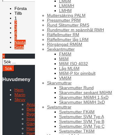
LM6M
LM6MH
Första
LMHM
Tillb
Muttersäkring PALM
1
Pressmutter PRM
2
Rund Slitsmutter RMS
3
Rundmutter m spännhål RMH
4
Räffellmutter RM
5
Räffellmutter låg LRM
Nästa
Rörgängad RM6M
Sista
Sexkantmutter
FM6M
×
Sida 1 av 5
M6M
M6M ISO 4032
Låg ML6M
M6M-P för pinnbult
VM6M
Huvudmeny
Skarvmuttrar
Skarvmutter Rund
Hem
Skarvmutter sexkant M6HM
Marin
Skarvmutter M6MH 1,5xD
Skruv
Skarvmutter M6MH 3xD
Ansatsskruvar
Svetsmuttrar
Betongskruv
Svetsmutter FK4M
Byggplåtskruv
Svetsmutter SVM Typ A
Insexskruv
Svetsmutter SVM Typ B
Gängpressande skruv
Svetsmutter SVM Typ C
Hammarskruv
Svetsmutter TK6M
Hammarskruv HS