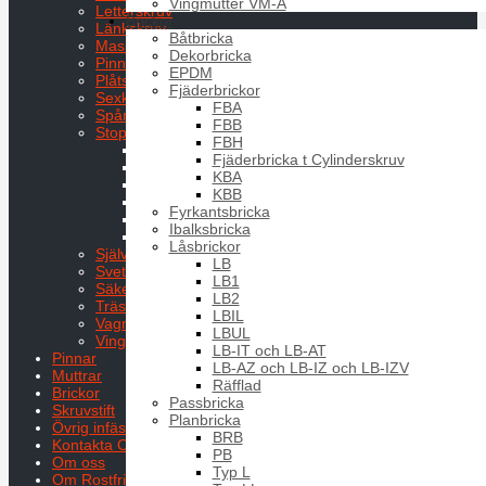
Vingmutter VM-A
Letterskruv
Brickor
Länkskruv
Båtbricka
Maskinskruv
Dekorbricka
Pinnskruv
EPDM
Plåtskruv
Fjäderbrickor
Sexkantsskruv
FBA
Spårskruv
FBB
Stoppskruv
FBH
MPSS
Fjäderbricka t Cylinderskruv
MSSS
KBA
P6SS
KBB
SK6SS
Fyrkantsbricka
S6SS
Ibalksbricka
T6SS
Låsbrickor
Självborrande
LB
Svetsskruv
LB1
Säkerhetsskruv
LB2
Träskruvar
LBIL
Vagnsbult
LBUL
Vingskruv
LB-IT och LB-AT
Pinnar
LB-AZ och LB-IZ och LB-IZV
Muttrar
Räfflad
Brickor
Passbricka
Skruvstift
Planbricka
Övrig infästning
BRB
Kontakta Oss
PB
Om oss
Typ L
Om Rostfritt