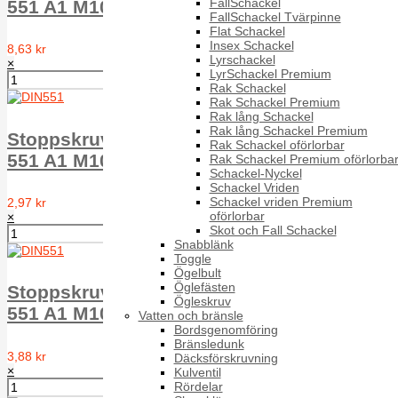
FallSchackel
551 A1 M10X16
FallSchackel Tvärpinne
Flat Schackel
Insex Schackel
8,63 kr
Lyrschackel
×
LyrSchackel Premium
Rak Schackel
Rak Schackel Premium
Rak lång Schackel
Rak lång Schackel Premium
Stoppskruv med spår plan ände MPSS DIN
Rak Schackel oförlorbar
551 A1 M10X20
Rak Schackel Premium oförlorba
Schackel-Nyckel
Schackel Vriden
Schackel vriden Premium
2,97 kr
oförlorbar
×
Skot och Fall Schackel
Snabblänk
Toggle
Ögelbult
Öglefästen
Stoppskruv med spår plan ände MPSS DIN
Ögleskruv
551 A1 M10X25
Vatten och bränsle
Bordsgenomföring
Bränsledunk
3,88 kr
Däcksförskruvning
×
Kulventil
Rördelar