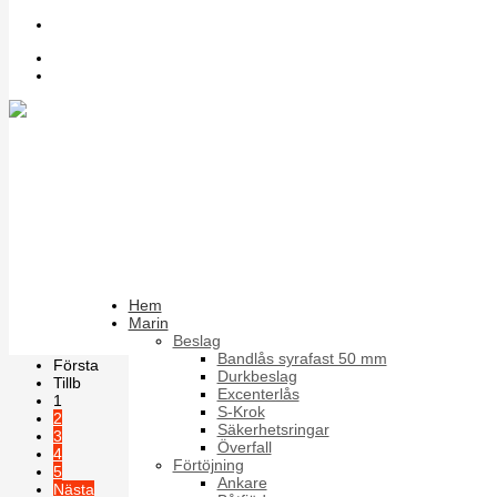
Sök bland artiklar
Inloggning
Register
MPSS
Rostfri stoppskruv med spår och plan ände enligt DIN 551
Sortera på
Artikelnummer +/-
Produktnamn
Förpackning
Hem
Marin
Resultat 1 - 18 av 78
Beslag
Bandlås syrafast 50 mm
Första
Durkbeslag
Tillb
Excenterlås
1
S-Krok
2
Säkerhetsringar
3
Överfall
4
Förtöjning
5
Ankare
Nästa