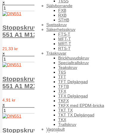
T6SS
×
Självborrande
FXB
RXB
STHB
Svetsskruv
Stoppskruv med spår plan ände MPSS DIN
Säkerhetsskruv
551 A1 M12X40
FTS-T
MFT-T
MRT-T
RTS-T
21,33 kr
Träskruvar
×
Brickhuvudskruv
Specialtrallskruv
Teakskruv
T6S
TFT
Stoppskruv med spår plan ände MPSS DIN
TFT Delgängad
551 A1 M2X5
TFTB
TFX
TFX Delgängad
4,91 kr
TKFX
×
TKFX med EPDM-bricka
TKT TX
TKT TX Delgängad
TKX
Trallskruv
Vagnsbult
Stoppskruv med spår plan ände MPSS DIN