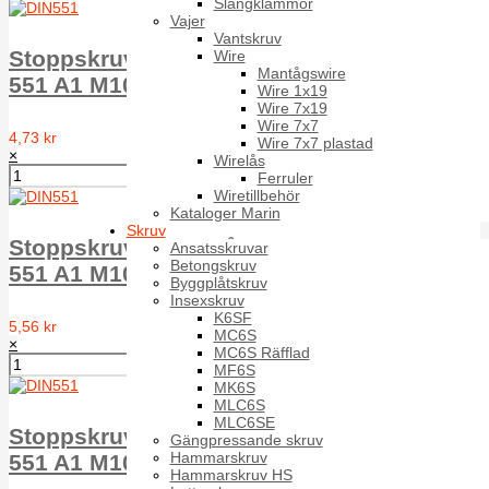
Slangklämmor
Vajer
Vantskruv
Stoppskruv med spår plan ände MPSS DIN
Wire
Mantågswire
551 A1 M10X30
Wire 1x19
Wire 7x19
Wire 7x7
4,73 kr
Wire 7x7 plastad
×
Wirelås
Ferruler
Wiretillbehör
Kataloger Marin
Skruv
Stoppskruv med spår plan ände MPSS DIN
Ansatsskruvar
Betongskruv
551 A1 M10X35
Byggplåtskruv
Insexskruv
K6SF
5,56 kr
MC6S
×
MC6S Räfflad
MF6S
MK6S
MLC6S
MLC6SE
Stoppskruv med spår plan ände MPSS DIN
Gängpressande skruv
Hammarskruv
551 A1 M10X40
Hammarskruv HS