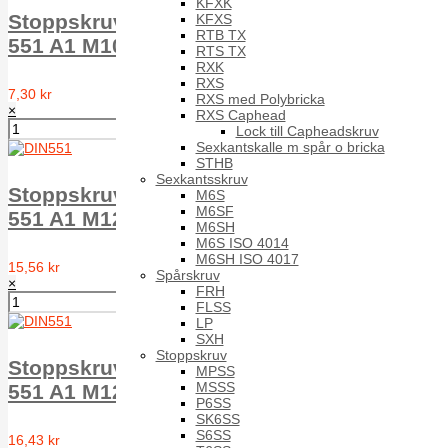
KFXK
Stoppskruv med spår plan ände MPSS DIN
KFXS
RTB TX
551 A1 M10X60
RTS TX
RXK
RXS
7,30 kr
RXS med Polybricka
×
RXS Caphead
Lock till Capheadskruv
Sexkantskalle m spår o bricka
STHB
Sexkantsskruv
Stoppskruv med spår plan ände MPSS DIN
M6S
M6SF
551 A1 M12X25
M6SH
M6S ISO 4014
M6SH ISO 4017
15,56 kr
Spårskruv
×
FRH
FLSS
LP
SXH
Stoppskruv
Stoppskruv med spår plan ände MPSS DIN
MPSS
MSSS
551 A1 M12X30
P6SS
SK6SS
S6SS
16,43 kr