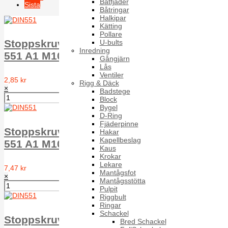
Båtfjäder
Sista
Båtringar
Halkipar
Sida 1 av 5
Kätting
Pollare
Stoppskruv med spår plan ände MPSS DIN
U-bults
Inredning
551 A1 M10X10
Gångjärn
Lås
Ventiler
2,85 kr
Rigg & Däck
×
Badstege
Block
Bygel
D-Ring
Fjäderpinne
Stoppskruv med spår plan ände MPSS DIN
Hakar
Kapellbeslag
551 A1 M10X12
Kaus
Krokar
Lekare
7,47 kr
Mantågsfot
×
Mantågsstötta
Pulpit
Riggbult
Ringar
Schackel
Stoppskruv med spår plan ände MPSS DIN
Bred Schackel