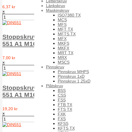
Letterskruv
Länkskruv
6,37 kr
Maskinskruv
×
ISO7380 TX
MCS
MFS
MFT TX
MFTS TX
Stoppskruv med spår plan ände MPSS DIN
MFX
551 A1 M10X45
MKFS
MKFX
MRT TX
MRX
7,00 kr
MSCS
×
Pinnskruv
Pinnskruv MHPS
Pinnskruv 1xD
Pinnskruv 1,25xD
Plåtskruv
Stoppskruv med spår plan ände MPSS DIN
BSS
551 A1 M10X50
CSS
FSS
FTB TX
19,20 kr
FTS TX
×
FXK
FXS
KFSS
KFTS TX