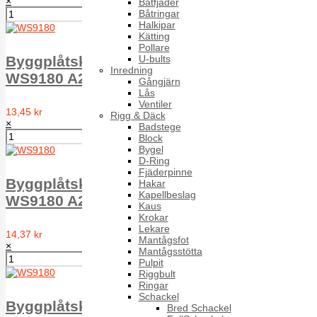
×
Båtfjäder
Båtringar
Halkipar
Kätting
Pollare
U-bults
Byggplåtskruv EPDM-bricka typ A T6ST
Inredning
WS9180 A2 A 6.5X115 16mm w.
Gångjärn
Lås
Ventiler
13,45 kr
Rigg & Däck
×
Badstege
Block
Bygel
D-Ring
Fjäderpinne
Byggplåtskruv EPDM-bricka typ A T6ST
Hakar
Kapellbeslag
WS9180 A2 A 6.5X130 16mm w.
Kaus
Krokar
Lekare
14,37 kr
Mantågsfot
×
Mantågsstötta
Pulpit
Riggbult
Ringar
Schackel
Byggplåtskruv EPDM-bricka typ A T6ST
Bred Schackel