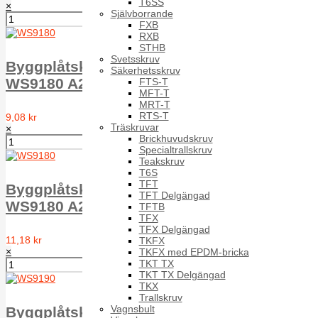
T6SS
×
Självborrande
FXB
RXB
STHB
Svetsskruv
Byggplåtskruv EPDM-bricka typ A T6ST
Säkerhetsskruv
WS9180 A2 A 6.5X75 16mm w.
FTS-T
MFT-T
MRT-T
RTS-T
9,08 kr
Träskruvar
×
Brickhuvudskruv
Specialtrallskruv
Teakskruv
T6S
TFT
Byggplåtskruv EPDM-bricka typ A T6ST
TFT Delgängad
WS9180 A2 A 6.5X90 16mm w.
TFTB
TFX
TFX Delgängad
11,18 kr
TKFX
×
TKFX med EPDM-bricka
TKT TX
TKT TX Delgängad
TKX
Trallskruv
Vagnsbult
Byggplåtskruv med EPDM-bricka för stål