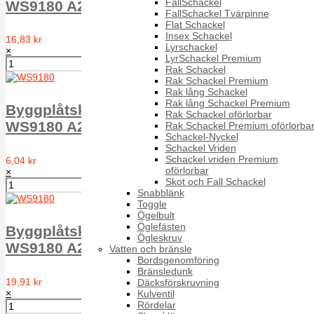
FallSchackel
WS9180 A2 A 6.5X150 16mm w.
FallSchackel Tvärpinne
Flat Schackel
Insex Schackel
16,83 kr
Lyrschackel
×
LyrSchackel Premium
Rak Schackel
Rak Schackel Premium
Rak lång Schackel
Rak lång Schackel Premium
Byggplåtskruv EPDM-bricka typ A T6ST
Rak Schackel oförlorbar
WS9180 A2 A 6.5X16 16mm w.
Rak Schackel Premium oförlorba
Schackel-Nyckel
Schackel Vriden
Schackel vriden Premium
6,04 kr
oförlorbar
×
Skot och Fall Schackel
Snabblänk
Toggle
Ögelbult
Öglefästen
Byggplåtskruv EPDM-bricka typ A T6ST
Ögleskruv
WS9180 A2 A 6.5X175 16mm w.
Vatten och bränsle
Bordsgenomföring
Bränsledunk
19,91 kr
Däcksförskruvning
×
Kulventil
Rördelar