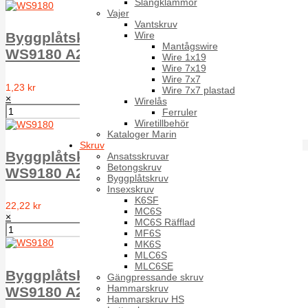
Slangklämmor
Vajer
Vantskruv
Wire
Byggplåtskruv EPDM-bricka typ A T6ST
Mantågswire
WS9180 A2 A 6.5X19 16mm w.
Wire 1x19
Wire 7x19
Wire 7x7
1,23 kr
Wire 7x7 plastad
×
Wirelås
Ferruler
Wiretillbehör
Kataloger Marin
Skruv
Byggplåtskruv EPDM-bricka typ A T6ST
Ansatsskruvar
Betongskruv
WS9180 A2 A 6.5X200 16mm w.
Byggplåtskruv
Insexskruv
K6SF
22,22 kr
MC6S
×
MC6S Räfflad
MF6S
MK6S
MLC6S
MLC6SE
Byggplåtskruv EPDM-bricka typ A T6ST
Gängpressande skruv
Hammarskruv
WS9180 A2 A 6.5X25 16mm w.
Hammarskruv HS