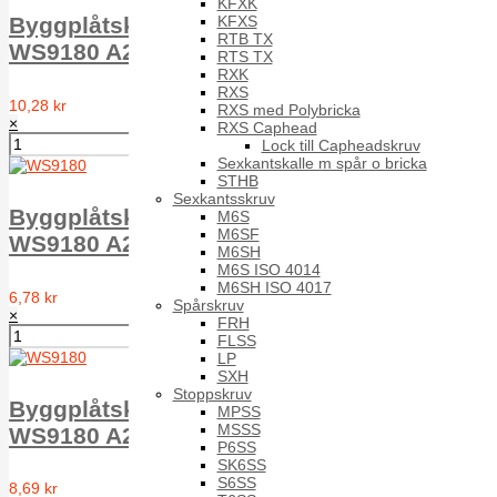
KFXK
KFXS
Byggplåtskruv EPDM-bricka typ A T6ST
RTB TX
WS9180 A2 A 6.5X45 16mm w.
RTS TX
RXK
RXS
10,28 kr
RXS med Polybricka
×
RXS Caphead
Lock till Capheadskruv
Sexkantskalle m spår o bricka
STHB
Sexkantsskruv
Byggplåtskruv EPDM-bricka typ A T6ST
M6S
M6SF
WS9180 A2 A 6.5X50 16mm w.
M6SH
M6S ISO 4014
M6SH ISO 4017
6,78 kr
Spårskruv
×
FRH
FLSS
LP
SXH
Stoppskruv
Byggplåtskruv EPDM-bricka typ A T6ST
MPSS
MSSS
WS9180 A2 A 6.5X64 16mm w.
P6SS
SK6SS
S6SS
8,69 kr