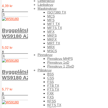
Letterskruv
Länkskruv
4,39 kr
Maskinskruv
×
ISO7380 TX
MCS
MFS
MFT TX
MFTS TX
Byggplåtskruv EPDM-bricka typ A T6ST
MFX
WS9180 A2 A 6.5X32 16mm w.
MKFS
MKFX
MRT TX
MRX
5,02 kr
MSCS
×
Pinnskruv
Pinnskruv MHPS
Pinnskruv 1xD
Pinnskruv 1,25xD
Plåtskruv
Byggplåtskruv EPDM-bricka typ A T6ST
BSS
WS9180 A2 A 6.5X38 16mm w.
CSS
FSS
FTB TX
5,77 kr
FTS TX
×
FXK
FXS
KFSS
KFTS TX