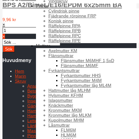
Vingskruv
BPS A2/Bimet./E16/EPDM 6x25mm BA
Pinnar
Cylindrisk pinne
Fjädrande rörpinne FRP
9,96 kr
Konisk pinne
×
Räffelpinne RPA
Räffelpinne RPB
Räffelpinne RPC
×
Räffelpinne RPE
Muttrar
Axelmutter KM
Flänsmuttrar
Huvudmeny
Flänsmutter M6MHF 1,5xD
Flänsmutter M6MF
Fyrkantsmuttrar
Hem
Fyrkantsmutter HHS
Marin
Fyrkantsmutter M4M
Skruv
Fyrkantsmutter låg ML4M
Ansatsskruvar
Hattmutter låg MLHM
Betongskruv
Hylsmutter KFHM
Byggplåtskruv
Islagsmutter
Insexskruv
Knäckmutter
Gängpressande skruv
Kronmutter MKM
Hammarskruv
Kronmutter låg MLKM
Hammarskruv HS
Kupolmutter MHM
Letterskruv
Låsmuttrar
Länkskruv
FLM6M
Maskinskruv
HLM6M
Pinnskruv