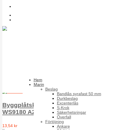
Sök bland artiklar
Inloggning
Register
Byggplåtskruv
Fasadskruvar Bimetall för både stål och trä i rostfritt
Sortera på
Artikelnummer +/-
Produktnamn
Förpackning
Hem
Marin
Resultat 1 - 17 av 17
Beslag
Bandlås syrafast 50 mm
Durkbeslag
Excenterlås
Byggplåtskruv EPDM-bricka typ A T6ST
S-Krok
WS9180 A2 A 6.5X100 16mm w.
Säkerhetsringar
Överfall
Förtöjning
13,54 kr
Ankare