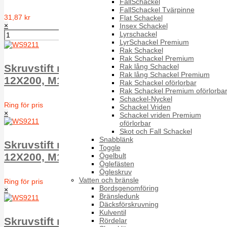
FallSchackel
FallSchackel Tvärpinne
31,87 kr
Flat Schackel
×
Insex Schackel
Lyrschackel
LyrSchackel Premium
Rak Schackel
Rak Schackel Premium
Rak lång Schackel
Skruvstift med sexkantskalle WS9211 A2
Rak lång Schackel Premium
12X200, M110/H70
Rak Schackel oförlorbar
Rak Schackel Premium oförlorba
Schackel-Nyckel
Ring för pris
Schackel Vriden
×
Schackel vriden Premium
oförlorbar
Skot och Fall Schackel
Snabblänk
Skruvstift med sexkantskalle WS9211 A2
Toggle
12X200, M110/H70
Ögelbult
Öglefästen
Ögleskruv
Vatten och bränsle
Ring för pris
Bordsgenomföring
×
Bränsledunk
Däcksförskruvning
Kulventil
Skruvstift med sexkantskalle WS9211 A2
Rördelar