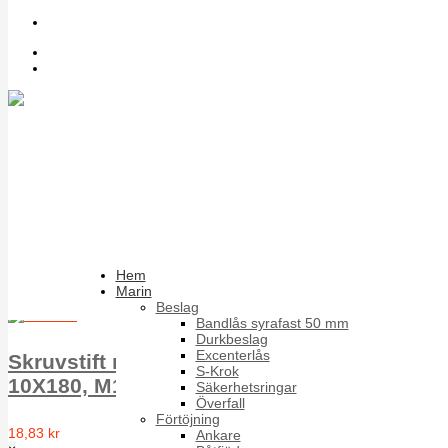
Sök bland artiklar
Inloggning
Register
Sexkantskalle
Rostfria skruvstift med sexkantskalle
Sortera på
Artikelnummer +/-
Produktnamn
Förpackning
Hem
Marin
Resultat 1 - 10 av 10
Beslag
Bandlås syrafast 50 mm
Durkbeslag
Excenterlås
Skruvstift med sexkantskalle WS9211 A2
S-Krok
10X180, M100/H60
Säkerhetsringar
Överfall
Förtöjning
18,83 kr
Ankare