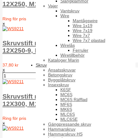
Slangklämmor
12X250, M130/H100
Vajer
Vantskruv
Wire
Ring för pris
Mantågswire
×
Wire 1x19
Wire 7x19
Wire 7x7
Wire 7x7 plastad
Skruvstift med sexkantskalle WS9211 A2
Wirelås
12X250-9, M130/H100
Ferruler
Wiretillbehör
Kataloger Marin
Skruv
37,80 kr
Ansatsskruvar
×
Betongskruv
Byggplåtskruv
Insexskruv
K6SF
MC6S
Skruvstift med sexkantskalle WS9211 A2
MC6S Räfflad
12X300, M140/H100
MF6S
MK6S
MLC6S
Ring för pris
MLC6SE
×
Gängpressande skruv
Hammarskruv
Hammarskruv HS