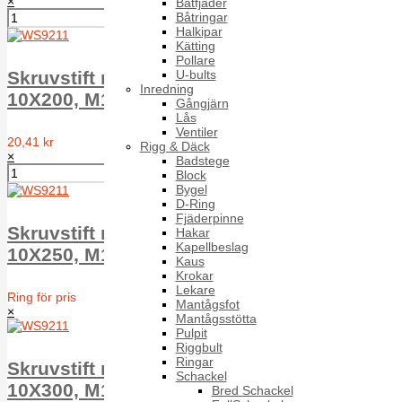
×
Båtfjäder
Båtringar
Halkipar
Kätting
Pollare
U-bults
Skruvstift med sexkantskalle WS9211 A2
Inredning
10X200, M110/H70
Gångjärn
Lås
Ventiler
20,41 kr
Rigg & Däck
×
Badstege
Block
Bygel
D-Ring
Fjäderpinne
Skruvstift med sexkantskalle WS9211 A2
Hakar
Kapellbeslag
10X250, M130/H80
Kaus
Krokar
Lekare
Ring för pris
Mantågsfot
×
Mantågsstötta
Pulpit
Riggbult
Ringar
Skruvstift med sexkantskalle WS9211 A2
Schackel
10X300, M140/H100
Bred Schackel