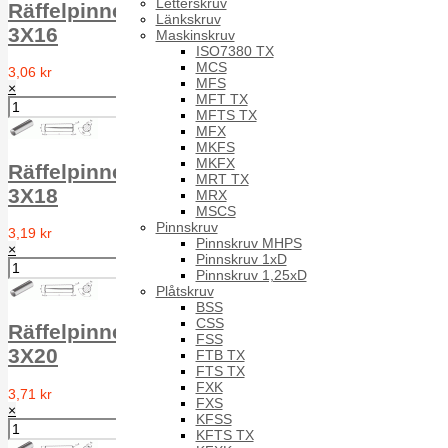
Letterskruv
Räffelpinne Full längd RPA DIN 1471 A1
Länkskruv
3X16
Maskinskruv
ISO7380 TX
MCS
3,06 kr
MFS
×
MFT TX
MFTS TX
MFX
MKFS
MKFX
Räffelpinne Full längd RPA DIN 1471 A1
MRT TX
3X18
MRX
MSCS
Pinnskruv
3,19 kr
Pinnskruv MHPS
×
Pinnskruv 1xD
Pinnskruv 1,25xD
Plåtskruv
BSS
CSS
Räffelpinne Full längd RPA DIN 1471 A1
FSS
3X20
FTB TX
FTS TX
FXK
3,71 kr
FXS
×
KFSS
KFTS TX