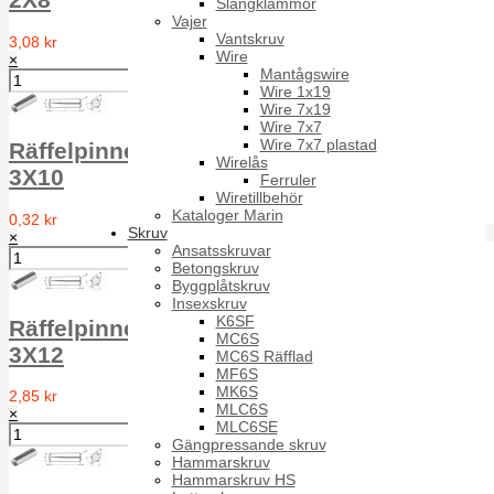
Slangklämmor
Vajer
Vantskruv
3,08 kr
Wire
×
Mantågswire
Wire 1x19
Wire 7x19
Wire 7x7
Wire 7x7 plastad
Räffelpinne Full längd RPA DIN 1471 A1
Wirelås
3X10
Ferruler
Wiretillbehör
Kataloger Marin
0,32 kr
Skruv
×
Ansatsskruvar
Betongskruv
Byggplåtskruv
Insexskruv
K6SF
Räffelpinne Full längd RPA DIN 1471 A1
MC6S
3X12
MC6S Räfflad
MF6S
MK6S
2,85 kr
MLC6S
×
MLC6SE
Gängpressande skruv
Hammarskruv
Hammarskruv HS