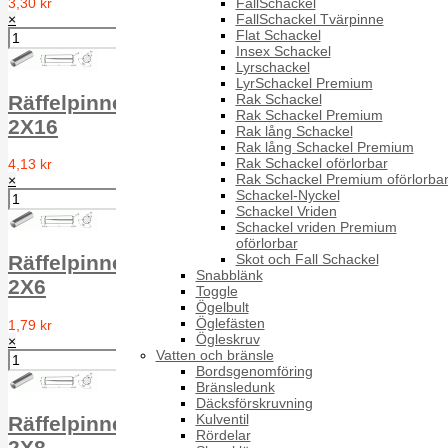
FallSchackel
3,30 kr
FallSchackel Tvärpinne
×
Flat Schackel
Insex Schackel
Lyrschackel
LyrSchackel Premium
Rak Schackel
Räffelpinne Full längd RPA DIN 1471 A1
Rak Schackel Premium
2X16
Rak lång Schackel
Rak lång Schackel Premium
Rak Schackel oförlorbar
4,13 kr
Rak Schackel Premium oförlorba
×
Schackel-Nyckel
Schackel Vriden
Schackel vriden Premium
oförlorbar
Skot och Fall Schackel
Räffelpinne Full längd RPA DIN 1471 A1
Snabblänk
2X6
Toggle
Ögelbult
Öglefästen
1,79 kr
Ögleskruv
×
Vatten och bränsle
Bordsgenomföring
Bränsledunk
Däcksförskruvning
Kulventil
Räffelpinne Full längd RPA DIN 1471 A1
Rördelar
2X8