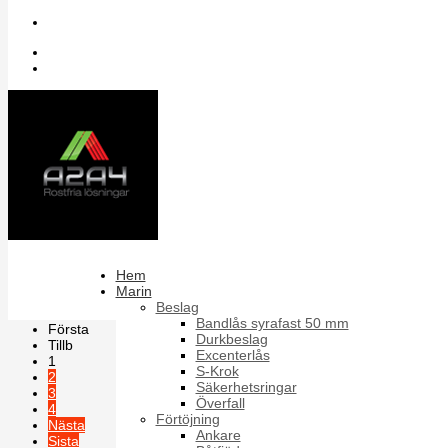
Sök bland artiklar
Inloggning
Register
Räffelpinne RPA
Rostfria räffelpinnar enligt DIN 1471 full längd
Sortera på
Artikelnummer +/-
Produktnamn
Förpackning
Hem
Marin
Resultat 1 - 18 av 55
Beslag
Bandlås syrafast 50 mm
Första
Durkbeslag
Tillb
Excenterlås
1
S-Krok
2
Säkerhetsringar
3
Överfall
4
Förtöjning
Nästa
Ankare
Sista