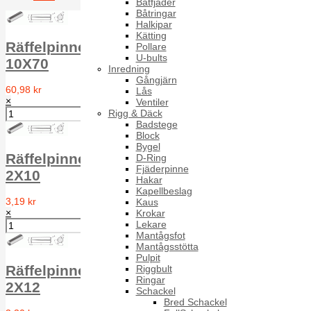
Båtfjäder
Båtringar
Sida 1 av 4
Halkipar
Kätting
Räffelpinne Full längd RPA DIN 1471 A1
Pollare
U-bults
10X70
Inredning
Gångjärn
60,98 kr
Lås
×
Ventiler
Rigg & Däck
Badstege
Block
Bygel
Räffelpinne Full längd RPA DIN 1471 A1
D-Ring
Fjäderpinne
2X10
Hakar
Kapellbeslag
3,19 kr
Kaus
×
Krokar
Lekare
Mantågsfot
Mantågsstötta
Pulpit
Räffelpinne Full längd RPA DIN 1471 A1
Riggbult
Ringar
2X12
Schackel
Bred Schackel