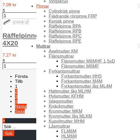
Vingskruv
7,09 kr
Pinnar
×
Cylindrisk pinne
Fjädrande rörpinne FRP
Konisk pinne
Räffelpinne RPA
Räffelpinne RPB
Räffelpinne Full längd RPA DIN 1471 A1
Räffelpinne RPC
Räffelpinne RPE
4X20
Muttrar
Axelmutter KM
7,27 kr
Flänsmuttrar
×
Flänsmutter M6MHF 1,5xD
Flänsmutter M6MF
Fyrkantsmuttrar
Fyrkantsmutter HHS
Första
Fyrkantsmutter M4M
Tillb
Fyrkantsmutter låg ML4M
1
Hattmutter låg MLHM
2
Hylsmutter KFHM
3
Islagsmutter
4
Knäckmutter
Nästa
Kronmutter MKM
Sista
Kronmutter låg MLKM
×
Sida 1 av 4
Kupolmutter MHM
Låsmuttrar
FLM6M
HLM6M