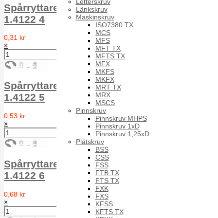
Letterskruv
Spårryttare för axel RS 1.4122 DIN 6799
Länkskruv
Maskinskruv
1.4122 4
ISO7380 TX
MCS
0,31 kr
MFS
×
MFT TX
MFTS TX
MFX
MKFS
MKFX
Spårryttare för axel RS 1.4122 DIN 6799
MRT TX
MRX
1.4122 5
MSCS
Pinnskruv
0,53 kr
Pinnskruv MHPS
×
Pinnskruv 1xD
Pinnskruv 1,25xD
Plåtskruv
BSS
CSS
Spårryttare för axel RS 1.4122 DIN 6799
FSS
FTB TX
1.4122 6
FTS TX
FXK
0,68 kr
FXS
×
KFSS
KFTS TX