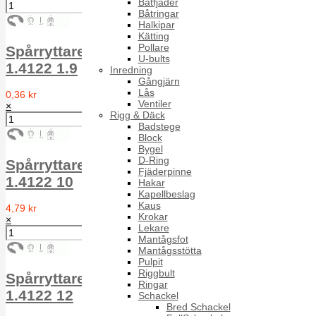
Båtfjäder
Båtringar
Halkipar
Kätting
Pollare
Spårryttare för axel RS 1.4122 DIN 6799
U-bults
1.4122 1.9
Inredning
Gångjärn
Lås
0,36 kr
Ventiler
×
Rigg & Däck
Badstege
Block
Bygel
D-Ring
Spårryttare för axel RS 1.4122 DIN 6799
Fjäderpinne
1.4122 10
Hakar
Kapellbeslag
Kaus
4,79 kr
Krokar
×
Lekare
Mantågsfot
Mantågsstötta
Pulpit
Riggbult
Spårryttare för axel RS 1.4122 DIN 6799
Ringar
1.4122 12
Schackel
Bred Schackel