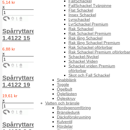
FallSchackel
5,14 kr
FallSchackel Tvärpinne
×
Flat Schackel
Insex Schackel
Lyrschackel
LyrSchackel Premium
Rak Schackel
Spårryttare för axel RS 1.4122 DIN 6799
Rak Schackel Premium
1.4122 15
Rak lång Schackel
Rak lång Schackel Premium
Rak Schackel oförlorbar
6,88 kr
Rak Schackel Premium oförlorba
×
Schackel-Nyckel
Schackel Vriden
Schackel vriden Premium
oförlorbar
Skot och Fall Schackel
Spårryttare för axel RS 1.4122 DIN 6799
Snabblänk
1.4122 19
Toggle
Ögelbult
Öglefästen
19,61 kr
Ögleskruv
×
Vatten och bränsle
Bordsgenomföring
Bränsledunk
Däcksförskruvning
Kulventil
Spårryttare för axel RS 1.4122 DIN 6799
Rördelar