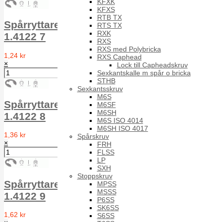
KFXK
KFXS
RTB TX
Spårryttare för axel RS 1.4122 DIN 6799
RTS TX
RXK
1.4122 7
RXS
RXS med Polybricka
1,24 kr
RXS Caphead
×
Lock till Capheadskruv
Sexkantskalle m spår o bricka
STHB
Sexkantsskruv
M6S
Spårryttare för axel RS 1.4122 DIN 6799
M6SF
M6SH
1.4122 8
M6S ISO 4014
M6SH ISO 4017
1,36 kr
Spårskruv
×
FRH
FLSS
LP
SXH
Stoppskruv
Spårryttare för axel RS 1.4122 DIN 6799
MPSS
MSSS
1.4122 9
P6SS
SK6SS
1,62 kr
S6SS