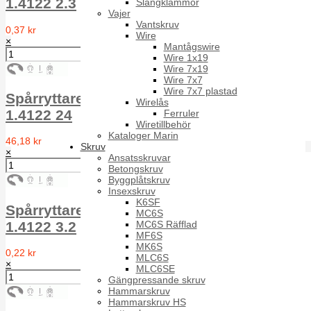
1.4122 2.3
Slangklämmor
Vajer
Vantskruv
0,37 kr
Wire
×
Mantågswire
Wire 1x19
Wire 7x19
Wire 7x7
Wire 7x7 plastad
Spårryttare för axel RS 1.4122 DIN 6799
Wirelås
1.4122 24
Ferruler
Wiretillbehör
Kataloger Marin
46,18 kr
Skruv
×
Ansatsskruvar
Betongskruv
Byggplåtskruv
Insexskruv
K6SF
Spårryttare för axel RS 1.4122 DIN 6799
MC6S
MC6S Räfflad
1.4122 3.2
MF6S
MK6S
0,22 kr
MLC6S
×
MLC6SE
Gängpressande skruv
Hammarskruv
Hammarskruv HS