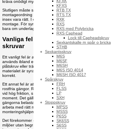
KFXK
kräva onödigt mycket efterbearbetning.
KFXS
RTB TX
Slutligen måste standard och huvudtyp passa verktyg,
RTS TX
montageordning och åtkomlighet. I trånga serviceutrymmen kan
RXK
insex vara rätt. I öppna stålkonstruktioner kan sexkant ge snabbare
RXS
montage. För synliga ytor kan försänkt huvud vara nödvändigt, men
RXS med Polybricka
bara om underlaget är anpassat för det.
RXS Caphead
Lock till Capheadskruv
Vanliga fel vid användning av syrafasta
Sexkantskalle m spår o bricka
skruvar
STHB
Sexkantsskruv
M6S
Ett vanligt fel är att välja rätt material men fel geometri. Exempelvis
M6SF
används ibland en maskinskruv där applikationen i praktiken kräver
M6SH
plåtskruv eller träskruv. Resultatet blir då inte bättre bara för att
M6S ISO 4014
materialet är syrafast. Infästningsprincipen måste fortfarande vara
M6SH ISO 4017
korrekt.
Spårskruv
FRH
Ett annat fel är att underskatta risken för kärvning vid montering av
FLSS
rostfria gängor. Rostfria och syrafasta material kan kärva, särskilt
LP
vid hög friktion, snabb maskinmontering eller bristande kontroll av
SXH
moment. Det gäller särskilt små dimensioner och montage där
Stoppskruv
gängorna belastas hårt under installationen. Här behöver montören
MPSS
arbeta med rätt metod, rätt verktyg och i vissa fall lämpligt
MSSS
monteringshjälpmedel.
P6SS
Det förekommer också att A4 väljs i tron att det klarar alla kemiska
SK6SS
miljöer utan begränsning. Så är det inte. Syror, rengöringsmedel,
S6SS