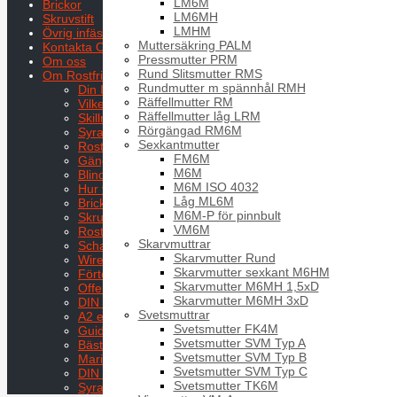
LM6M
Brickor
LM6MH
Skruvstift
LMHM
Övrig infästning
Muttersäkring PALM
Kontakta Oss
Pressmutter PRM
Om oss
Rund Slitsmutter RMS
Om Rostfritt
Rundmutter m spännhål RMH
Din Isostandard
Räffellmutter RM
Vilken skruv för marina miljöer?
Räffellmutter låg LRM
Skillnad A2 och A4 rostfritt
Rörgängad RM6M
Syrafast skruv utomhus - rätt val i rätt miljö
Sexkantmutter
Rostfri U bult - rätt val för krävande miljöer
FM6M
Gänginsats rostfritt trä - rätt val i trä
M6M
Blindnit rostfri användning i rätt miljö
M6M ISO 4032
Hur väljer man rostfri mutter rätt?
Låg ML6M
Bricka rostfri dimensionering i praktiken
M6M-P för pinnbult
Skruvstift rostfritt DIN - rätt val direkt
VM6M
Rostfri gängstång kapning utan fel
Skarvmuttrar
Schackel rostfritt båt - välj rätt modell
Skarvmutter Rund
Wire rostfri 316 - rätt val för krävande miljö
Skarvmutter sexkant M6HM
Förtöjningsbeslag i rostfritt - rätt val
Skarvmutter M6MH 1,5xD
Offert på rostfria fästelement i större volym
Skarvmutter M6MH 3xD
DIN 933 sexkantskruv - rätt val i rostfritt
Svetsmuttrar
A2 eller A4 skruv - vad ska du välja?
Svetsmutter FK4M
Guide till rostfria fästelement
Svetsmutter SVM Typ A
Bästa rostfria skruvsorterna för rätt miljö
Svetsmutter SVM Typ B
Marina beslag - rätt val för tuff miljö
Svetsmutter SVM Typ C
DIN eller ISO fästelement - vad väljer du?
Svetsmutter TK6M
Syrafasta skruvar - rätt val i krävande miljöer