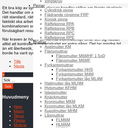
Vingskruv
Pinnar
Ett bra köp av syrafasta skruvar handlar sällan om lägsta styckpris.
Cylindrisk pinne
Det handlar om att få rätt artikel från början - med rätt materialklass,
Fjädrande rörpinne FRP
rätt standard, rätt dimension och rätt funktion i den miljö där den
Konisk pinne
faktiskt ska arbeta. För professionella användare är det den
Räffelpinne RPA
kombinationen som minskar fel, sparar montagetid och ger ett mer
Räffelpinne RPB
förutsägbart resultat över tid.
Räffelpinne RPC
Räffelpinne RPE
När kraven är högre än normal inomhusmiljö lönar det sig nästan
Muttrar
alltid att kontrollera materialvalet en extra gång. Det tar mindre tid
Axelmutter KM
än ett återbesök, och betydligt mindre än att byta ett förband som
Flänsmuttrar
borde ha varit syrafast från början.
Flänsmutter M6MHF 1,5xD
Flänsmutter M6MF
Tillb
Fyrkantsmuttrar
Nästa
Fyrkantsmutter HHS
Fyrkantsmutter M4M
×
Fyrkantsmutter låg ML4M
Hattmutter låg MLHM
Hylsmutter KFHM
Islagsmutter
Huvudmeny
Knäckmutter
Kronmutter MKM
Kronmutter låg MLKM
Hem
Kupolmutter MHM
Marin
Låsmuttrar
Skruv
FLM6M
Pinnar
HLM6M
Muttrar