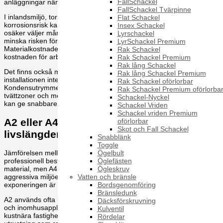
FallSchackel
anläggningar nära havet.
FallSchackel Tvärpinne
I inlandsmiljö, torr inomhusmiljö eller enklare montage utan större
Flat Schackel
korrosionsrisk kan A2 vara fullt tillräckligt. Men när driftsmiljön är
Insex Schackel
osäker väljer många professionella användare A4 direkt för att
Lyrschackel
minska risken för reklamation, ommontage och onödigt underhåll.
LyrSchackel Premium
Materialkostnaden blir då ofta liten i förhållande till den totala
Rak Schackel
kostnaden för arbete, driftstopp och framtida byte.
Rak Schackel Premium
Rak lång Schackel
Det finns också miljöer där syrafast är ett klokt val trots att
Rak lång Schackel Premium
installationen inte ser särskilt utsatt ut från början.
Rak Schackel oförlorbar
Kondensutrymmen, tekniska rum med varierande temperatur,
Rak Schackel Premium oförlorba
tvättzoner och montage i närhet till avgas, vägsalt eller kemikalier
Schackel-Nyckel
kan ge snabbare angrepp än man först räknat med.
Schackel Vriden
Schackel vriden Premium
A2 eller A4 - skillnaden som påverkar
oförlorbar
Skot och Fall Schackel
livslängden
Snabblänk
Toggle
Ögelbult
Jämförelsen mellan A2 och A4 återkommer i nästan varje
Öglefästen
professionell beställning av rostfria fästelement. Båda är rostfria
Ögleskruv
material, men A4 har bättre motstånd mot korrosion i mer
Vatten och bränsle
aggressiva miljöer. Det gör A4 till ett mer säkert val där
Bordsgenomföring
exponeringen är högre eller där utbyten är svåra och kostsamma.
Bränsledunk
A2 används ofta i allmänna utomhusmiljöer, enklare byggmontage
Däcksförskruvning
och inomhusapplikationer. A4 används oftare i marina installationer,
Kulventil
kustnära fastigheter, livsmedelsindustri, vattenhantering och
Rördelar