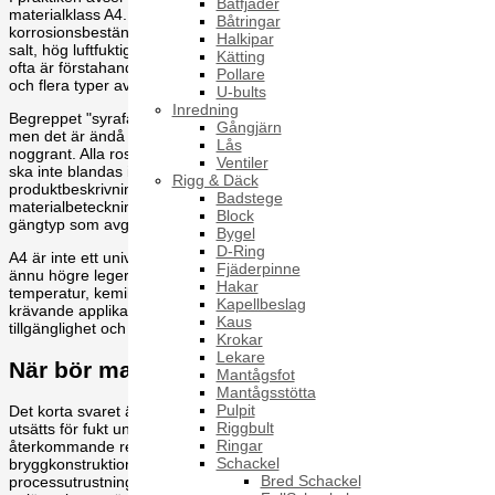
Båtfjäder
materialklass A4. A4 är en rostfri stålkvalitet med högre
Båtringar
korrosionsbeständighet än A2, framför allt i miljöer med klorider,
Halkipar
salt, hög luftfuktighet och viss kemisk belastning. Det är därför A4
Kätting
ofta är förstahandsvalet inom marin användning, kustnära montage
Pollare
och flera typer av industriell utrustning.
U-bults
Inredning
Begreppet "syrafast" används brett på den svenska marknaden,
Gångjärn
men det är ändå viktigt att läsa den tekniska specifikationen
Lås
noggrant. Alla rostfria skruvar är inte likvärdiga, och materialklass
Ventiler
ska inte blandas ihop med endast ytfinish eller allmän
Rigg & Däck
produktbeskrivning. För professionell användning är det
Badstege
materialbeteckning, standard, hållfasthetsnivå, dimension och
Block
gängtyp som avgör om artikeln är rätt.
Bygel
D-Ring
A4 är inte ett universellt svar på alla problem. I vissa miljöer krävs
Fjäderpinne
ännu högre legeringsnivåer eller särskilda material beroende på
Hakar
temperatur, kemikalier och lastfall. Men för ett stort antal normala till
Kapellbeslag
krävande applikationer är syrafast rätt balans mellan beständighet,
Kaus
tillgänglighet och kostnad.
Krokar
Lekare
När bör man välja syrafasta skruvar?
Mantågsfot
Mantågsstötta
Pulpit
Det korta svaret är att syrafasta skruvar bör väljas när infästningen
Riggbult
utsätts för fukt under lång tid, förorenad miljö, salt eller
Ringar
återkommande rengöring. Det gäller exempelvis
beslag på båt
,
Schackel
bryggkonstruktioner, räcken, fasaddetaljer, ventilationsinstallationer,
Bred Schackel
processutrustning och komponenter i servicefordon eller