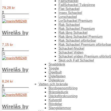
FallSchackel
FallSchackel Tvärpinne
79,28 kr
Flat Schackel
×
Insex Schackel
Lyrschackel
LyrSchackel Premium
Rak Schackel
Rak Schackel Premium
Wirelås bygel Din 741 D= 2 mm, A4
Rak lång Schackel
Rak lång Schackel Premium
Rak Schackel oförlorbar
Rak Schackel Premium oförlorba
7,15 kr
Schackel-Nyckel
×
Schackel Vriden
Schackel vriden Premium oförlor
Skot och Fall Schackel
Snabblänk
Toggle
Wirelås bygel Din 741 D= 3 mm, A4
Ögelbult
Öglefästen
Ögleskruv
8,24 kr
Vatten och bränsle
×
Bordsgenomföring
Bränsledunk
Däcksförskruvning
Kulventil
Rördelar
Wirelås bygel Din 741 D= 4 mm, A4
Slangklämmor