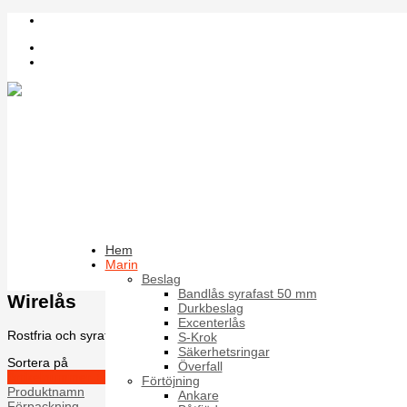
Inloggning
Register
Sök bland artiklar
Hem
Ferruler
Marin
Beslag
Bandlås syrafast 50 mm
Wirelås
Durkbeslag
Excenterlås
Rostfria och syrafasta wirelås
S-Krok
Säkerhetsringar
Sortera på
Överfall
Artikelnummer +/-
Förtöjning
Produktnamn
Ankare
Förpackning