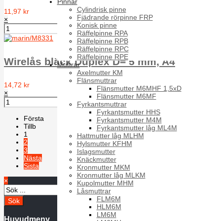
Pinnar
Cylindrisk pinne
11,97 kr
Fjädrande rörpinne FRP
×
Konisk pinne
Räffelpinne RPA
Räffelpinne RPB
Räffelpinne RPC
Räffelpinne RPE
Wirelås bläck Duplex D= 5 mm, A4
Muttrar
Axelmutter KM
Flänsmuttrar
14,72 kr
Flänsmutter M6MHF 1,5xD
×
Flänsmutter M6MF
Fyrkantsmuttrar
Fyrkantsmutter HHS
Första
Fyrkantsmutter M4M
Tillb
Fyrkantsmutter låg ML4M
1
Hattmutter låg MLHM
2
Hylsmutter KFHM
3
Islagsmutter
Nästa
Knäckmutter
Sista
Kronmutter MKM
Kronmutter låg MLKM
×
Kupolmutter MHM
Låsmuttrar
FLM6M
HLM6M
LM6M
Huvudmeny