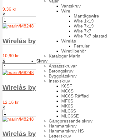
Vajer
Vantskruv
9,36 kr
Wire
×
Mantågswire
Wire 1x19
Wire 7x19
Wire 7x7
Wire 7x7 plastad
Wirelås bygel Din 741 D= 5 mm, A4
Wirelås
Ferruler
Wiretillbehör
10,90 kr
Kataloger Marin
×
Skruv
Ansatsskruvar
Betongskruv
Byggplåtskruv
Insexskruv
K6SF
Wirelås bygel Din 741 D= 6 mm, A4
MC6S
MC6S Räfflad
MF6S
12,16 kr
MK6S
×
MLC6S
MLC6SE
Gängpressande skruv
Hammarskruv
Hammarskruv HS
Wirelås bygel Din 741 D= 8 mm, A4
Letterskruv