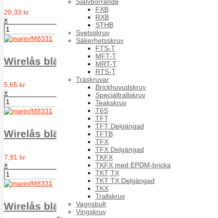
Självborrande
FXB
20,33 kr
RXB
×
STHB
Svetsskruv
Säkerhetsskruv
FTS-T
MFT-T
Wirelås bläck Duplex D= 2 mm, A4
MRT-T
RTS-T
Träskruvar
5,65 kr
Brickhuvudskruv
×
Specialtrallskruv
Teakskruv
T6S
TFT
TFT Delgängad
Wirelås bläck Duplex D= 3 mm, A4
TFTB
TFX
TFX Delgängad
TKFX
7,91 kr
TKFX med EPDM-bricka
×
TKT TX
TKT TX Delgängad
TKX
Trallskruv
Vagnsbult
Wirelås bläck Duplex D= 4 mm, A4
Vingskruv