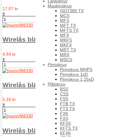
Länkskruv
Maskinskruv
17,07 kr
ISO7380 TX
×
MCS
MFS
MFT TX
MFTS TX
MFX
Wirelås bläck Simplex D= 2 mm, A4
MKFS
MKFX
MRT TX
4,84 kr
MRX
×
MSCS
Pinnskruv
Pinnskruv MHPS
Pinnskruv 1xD
Pinnskruv 1,25xD
Wirelås bläck Simplex D= 3 mm, A4
Plåtskruv
BSS
CSS
FSS
5,18 kr
FTB TX
×
FTS TX
FXK
FXS
KFSS
KFTS TX
Wirelås bläck Simplex D= 4 mm, A4
KFXK