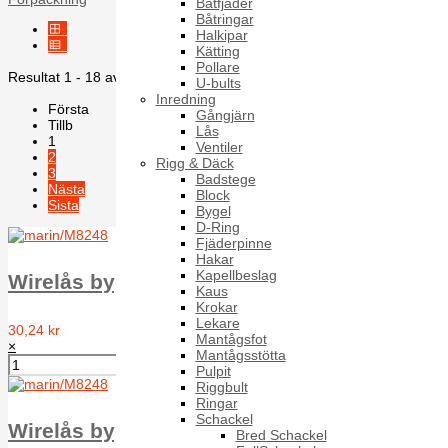
Båtfjäder
Båtringar
Halkipar
Kätting
Pollare
Resultat 1 - 18 av 37
U-bults
Inredning
Första
Gångjärn
Tillb
Lås
1
Ventiler
2
Rigg & Däck
3
Badstege
Nästa
Block
Sista
Bygel
D-Ring
Fjäderpinne
Hakar
Kapellbeslag
Wirelås bygel Din 741 D= 10 mm, A4
Kaus
Krokar
Lekare
30,24 kr
Mantågsfot
×
Mantågsstötta
Pulpit
Riggbult
Ringar
Schackel
Wirelås bygel Din 741 D= 12 mm, A4
Bred Schackel