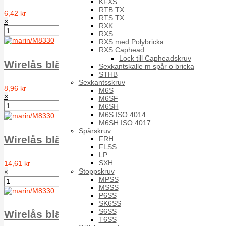
KFXS
RTB TX
6,42 kr
RTS TX
×
RXK
RXS
RXS med Polybricka
RXS Caphead
Lock till Capheadskruv
Wirelås bläck Simplex D= 5 mm, A4
Sexkantskalle m spår o bricka
STHB
Sexkantsskruv
8,96 kr
M6S
×
M6SF
M6SH
M6S ISO 4014
M6SH ISO 4017
Spårskruv
Wirelås bläck Simplex D= 6 mm, A4
FRH
FLSS
LP
SXH
14,61 kr
Stoppskruv
×
MPSS
MSSS
P6SS
SK6SS
S6SS
Wirelås bläck Simplex D= 8 mm, A4
T6SS