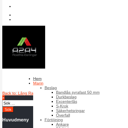
Sök bland artiklar
Inloggning
Register
Schackel Rak Lång D= 8 mm, A4
Pris
32,42 kr
32,42 kr
32,42 kr
×
Fråga om produkten
Hem
Beskrivning
D= 8 mm, A4
Marin
Antal i förpackning:10
Beslag
Schackel Rak Lång D= 6 mm, A4
Bandlås syrafast 50 mm
Back to: Lång Rak Schackel
Durkbeslag
×
Excenterlås
S-Krok
Säkerhetsringar
Överfall
Huvudmeny
Förtöjning
Ankare