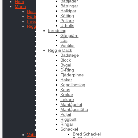
Båtfjäder
Hem
Båtringar
Marin
Halkipar
Beslag
Kätting
Förtöjning
Pollare
Inredning
U-bults
Rigg & Däck
Inredning
Badstege
Gångjärn
Block
Lås
Bygel
Ventiler
D-Ring
Rigg & Däck
Fjäderpinne
Badstege
Hakar
Block
Kapellbeslag
Bygel
Kaus
D-Ring
Krokar
Fjäderpinne
Lekare
Hakar
Mantågsfot
Kapellbeslag
Mantågsstötta
Kaus
Pulpit
Krokar
Riggbult
Lekare
Ringar
Mantågsfot
Schackel
Mantågsstötta
Snabblänk
Pulpit
Toggle
Riggbult
Ögelbult
Ringar
Öglefästen
Schackel
Ögleskruv
Bred Schackel
Vatten och bränsle