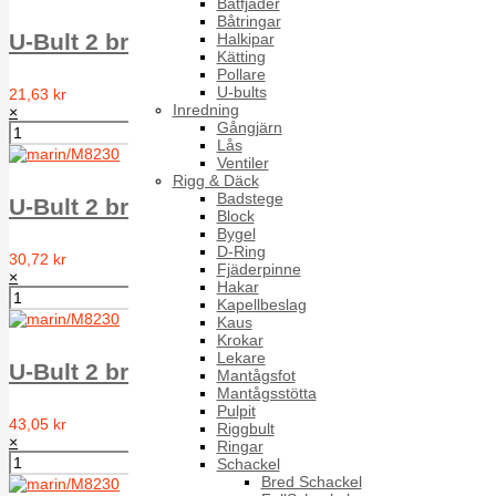
Båtfjäder
Båtringar
U-Bult 2 brickor 2 muttrar 4 X 30 mm, A4
Halkipar
Kätting
Pollare
U-bults
21,63 kr
Inredning
×
Gångjärn
Lås
Ventiler
Rigg & Däck
Badstege
U-Bult 2 brickor 2 muttrar 5 X 48 mm, A4
Block
Bygel
D-Ring
30,72 kr
Fjäderpinne
×
Hakar
Kapellbeslag
Kaus
Krokar
Lekare
U-Bult 2 brickor 2 muttrar 6 X 42 mm, A4
Mantågsfot
Mantågsstötta
Pulpit
43,05 kr
Riggbult
×
Ringar
Schackel
Bred Schackel