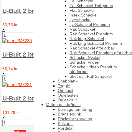
FallSchackel
FallSchackel Tvärpinne
U-Bult 2 brickor 2 muttrar 8 X 40 mm, A4
Flat Schackel
Insex Schackel
Lyrschackel
LyrSchackel Premium
66,73 kr
Rak Schackel
×
Rak Schackel Premium
Rak lång Schackel
Rak lång Schackel Premium
Rak Schackel oförlorbar
Rak Schackel Premium oförlorba
U-Bult 2 brickor 2 muttrar 8 X 52 mm, A4
Schackel-Nyckel
Schackel Vriden
Schackel vriden Premium
66,74 kr
oförlorbar
×
Skot och Fall Schackel
Snabblänk
Toggle
Ögelbult
Öglefästen
U-Bult 2 brickor 2 muttrar 12 X 130 mm, A4
Ögleskruv
Vatten och bränsle
Bordsgenomföring
101,79 kr
Bränsledunk
×
Däcksförskruvning
Kulventil
Rördelar