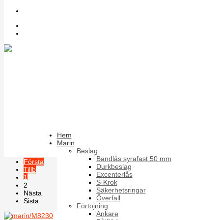
Sök bland artiklar
Inloggning
Register
U-Bult
Rostfria U-bultar och rörklämmor
Sortera på
Artikelnummer +/-
Produktnamn
Förpackning
Hem
Marin
Resultat 19 - 24 av 24
Beslag
Bandlås syrafast 50 mm
Första
Durkbeslag
Tillb
Excenterlås
1
S-Krok
2
Säkerhetsringar
Nästa
Överfall
Sista
Förtöjning
Ankare
Sida 2 av 2