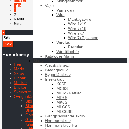
Första
Slangklämmor
Tillb
Vajer
1
Vantskruv
2
Wire
Nästa
Mantågswire
Sista
Wire 1x19
Wire 7x19
×
Sida 2 av 2
Wire 7x7
Wire 7x7 plastad
Wirelås
Ferruler
Wiretillbehör
Huvudmeny
Kataloger Marin
Skruv
Hem
Ansatsskruvar
Marin
Betongskruv
Skruv
Byggplåtskruv
Pinnar
Insexskruv
Muttrar
K6SF
Brickor
MC6S
Skruvstift
MC6S Räfflad
Övrig infästning
MF6S
Bits t. säkerhetsskruv
MK6S
Blindnit
MLC6S
Blindnitmutter
MLC6SE
Gänginsats
Gängpressande skruv
Gängstång
Hammarskruv
Kilar
Hammarskruv HS
L-Nyckel