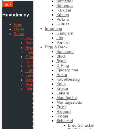
Båtfjäder
Båtringar
Halkipar
Huvudmeny
Kätting
Pollare
U-bults
Hem
Inredning
Marin
Gångjärn
Skruv
Lås
Ansatsskruvar
Ventiler
Betongskruv
Rigg & Däck
Byggplåtskruv
Badstege
Insexskruv
Block
Gängpressande skruv
Bygel
Hammarskruv
D-Ring
Hammarskruv HS
Fjäderpinne
Letterskruv
Hakar
Länkskruv
Kapellbeslag
Maskinskruv
Kaus
Pinnskruv
Krokar
Plåtskruv
Lekare
BSS
Mantågsfot
CSS
Mantågsstötta
FSS
Pulpit
FTB TX
Riggbult
FTS TX
Ringar
FXK
Schackel
FXS
Bred Schackel
KFSS