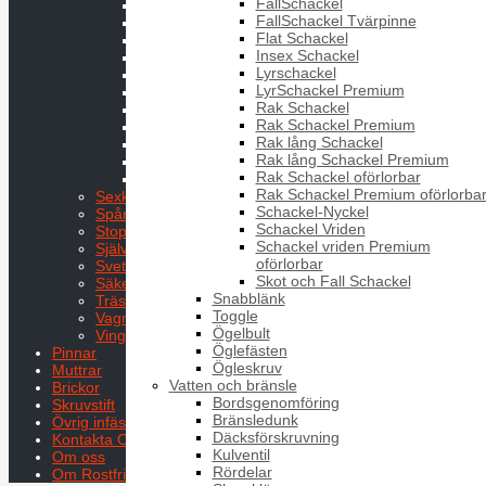
FallSchackel
KFTS TX
FallSchackel Tvärpinne
KFXK
Flat Schackel
KFXS
Insex Schackel
RTB TX
Lyrschackel
RTS TX
LyrSchackel Premium
RXK
Rak Schackel
RXS
Rak Schackel Premium
RXS med Polybricka
Rak lång Schackel
RXS Caphead
Rak lång Schackel Premium
Sexkantskalle m spår o bricka
Rak Schackel oförlorbar
STHB
Rak Schackel Premium oförlorba
Sexkantsskruv
Schackel-Nyckel
Spårskruv
Schackel Vriden
Stoppskruv
Schackel vriden Premium
Självborrande
oförlorbar
Svetsskruv
Skot och Fall Schackel
Säkerhetsskruv
Snabblänk
Träskruvar
Toggle
Vagnsbult
Ögelbult
Vingskruv
Öglefästen
Pinnar
Ögleskruv
Muttrar
Vatten och bränsle
Brickor
Bordsgenomföring
Skruvstift
Bränsledunk
Övrig infästning
Däcksförskruvning
Kontakta Oss
Kulventil
Om oss
Rördelar
Om Rostfritt