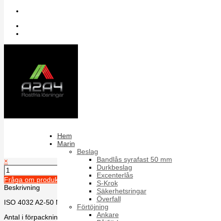
Sök bland artiklar
Inloggning
Register
Sexkantsmutter M6M ISO 4032 A2 M33
TÜV
Pris
Hem
164,26 kr
Marin
164,26 kr
Beslag
164,26 kr
Bandlås syrafast 50 mm
×
Durkbeslag
Excenterlås
Fråga om produkten
S-Krok
Beskrivning
Säkerhetsringar
Överfall
ISO 4032 A2-50 M33 TÜV
Förtöjning
Ankare
Antal i förpackning:10