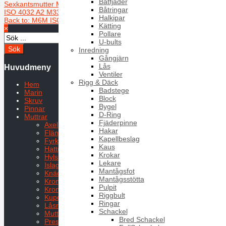
Båtfjäder
Sexkantsmutter M6M ISO 4032 A2 M36 TÜV
Sexkantsmutter M6M
Båtringar
ISO 4032 A2 M33
Halkipar
Back to: M6M ISO 4032
Kätting
×
Pollare
U-bults
Inredning
Gångjärn
Lås
Huvudmeny
Ventiler
Rigg & Däck
Hem
Badstege
Marin
Block
Skruv
Bygel
Pinnar
D-Ring
Muttrar
Fjäderpinne
Axelmutter KM
Hakar
Flänsmuttrar
Kapellbeslag
Fyrkantsmuttrar
Kaus
Hattmutter låg MLHM
Krokar
Hylsmutter KFHM
Lekare
Islagsmutter
Mantågsfot
Knäckmutter
Mantågsstötta
Kronmutter MKM
Pulpit
Kronmutter låg MLKM
Riggbult
Kupolmutter MHM
Ringar
Låsmuttrar
Schackel
Muttersäkring PALM
Bred Schackel
Pressmutter PRM