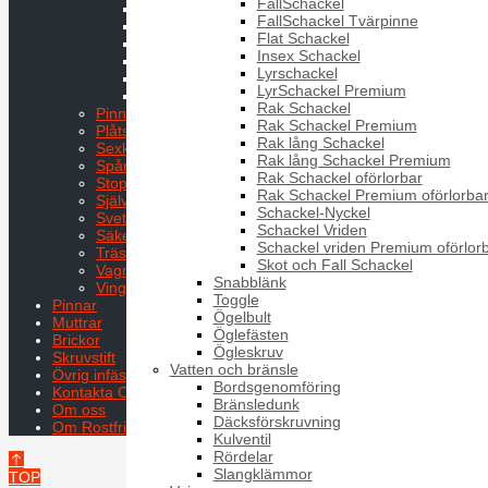
FallSchackel
MFX
FallSchackel Tvärpinne
MKFS
Flat Schackel
MKFX
Insex Schackel
MRT TX
Lyrschackel
MRX
LyrSchackel Premium
MSCS
Rak Schackel
Pinnskruv
Rak Schackel Premium
Plåtskruv
Rak lång Schackel
Sexkantsskruv
Rak lång Schackel Premium
Spårskruv
Rak Schackel oförlorbar
Stoppskruv
Rak Schackel Premium oförlorba
Självborrande
Schackel-Nyckel
Svetsskruv
Schackel Vriden
Säkerhetsskruv
Schackel vriden Premium oförlor
Träskruvar
Skot och Fall Schackel
Vagnsbult
Snabblänk
Vingskruv
Toggle
Pinnar
Ögelbult
Muttrar
Öglefästen
Brickor
Ögleskruv
Skruvstift
Vatten och bränsle
Övrig infästning
Bordsgenomföring
Kontakta Oss
Bränsledunk
Om oss
Däcksförskruvning
Om Rostfritt
Kulventil
Rördelar
Slangklämmor
TOP