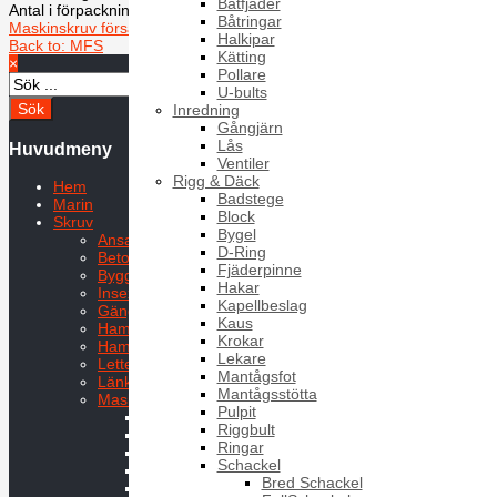
Båtfjäder
Antal i förpackning:50
Båtringar
Maskinskruv försänkt MFS DIN 963 A2 M12X45
Maskinskruv försänk
Halkipar
Back to: MFS
Kätting
×
Pollare
U-bults
Inredning
Gångjärn
Lås
Huvudmeny
Ventiler
Rigg & Däck
Hem
Badstege
Marin
Block
Skruv
Bygel
Ansatsskruvar
D-Ring
Betongskruv
Fjäderpinne
Byggplåtskruv
Hakar
Insexskruv
Kapellbeslag
Gängpressande skruv
Kaus
Hammarskruv
Krokar
Hammarskruv HS
Lekare
Letterskruv
Mantågsfot
Länkskruv
Mantågsstötta
Maskinskruv
Pulpit
ISO7380 TX
Riggbult
MCS
Ringar
MFS
Schackel
MFT TX
Bred Schackel
MFTS TX