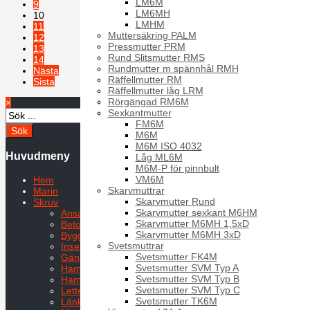
LM6M
9
LM6MH
10
LMHM
11
Muttersäkring PALM
12
Pressmutter PRM
13
Rund Slitsmutter RMS
14
Rundmutter m spännhål RMH
Nästa
Räffellmutter RM
Sista
Räffellmutter låg LRM
Rörgängad RM6M
×
Sida 10 av 22
Sexkantmutter
FM6M
M6M
M6M ISO 4032
Huvudmeny
Låg ML6M
M6M-P för pinnbult
VM6M
Hem
Skarvmuttrar
Marin
Skarvmutter Rund
Skruv
Skarvmutter sexkant M6HM
Ansatsskruvar
Skarvmutter M6MH 1,5xD
Betongskruv
Skarvmutter M6MH 3xD
Byggplåtskruv
Svetsmuttrar
Insexskruv
Svetsmutter FK4M
Gängpressande skruv
Svetsmutter SVM Typ A
Hammarskruv
Svetsmutter SVM Typ B
Hammarskruv HS
Svetsmutter SVM Typ C
Letterskruv
Svetsmutter TK6M
Länkskruv