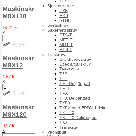
T6SS
Självborrande
Maskinskruv försänkt MFS DIN 963 A2
FXB
M8X110
RXB
STHB
Svetsskruv
19,21 kr
Säkerhetsskruv
×
FTS-T
MFT-T
MRT-T
RTS-T
Träskruvar
Maskinskruv försänkt MFS DIN 963 A2
Brickhuvudskruv
Specialtrallskruv
M8X12
Teakskruv
T6S
1,67 kr
TFT
×
TFT Delgängad
TFTB
TFX
TFX Delgängad
TKFX
Maskinskruv försänkt MFS DIN 963 A2
TKFX med EPDM-bricka
TKT TX
M8X120
TKT TX Delgängad
TKX
9,27 kr
Trallskruv
×
Vagnsbult