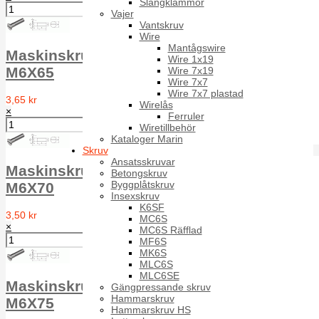
Slangklämmor
Vajer
Vantskruv
Wire
Mantågswire
Maskinskruv försänkt MFS DIN 963 A2
Wire 1x19
M6X65
Wire 7x19
Wire 7x7
Wire 7x7 plastad
3,65 kr
Wirelås
×
Ferruler
Wiretillbehör
Kataloger Marin
Skruv
Ansatsskruvar
Maskinskruv försänkt MFS DIN 963 A2
Betongskruv
Byggplåtskruv
M6X70
Insexskruv
K6SF
3,50 kr
MC6S
×
MC6S Räfflad
MF6S
MK6S
MLC6S
MLC6SE
Maskinskruv försänkt MFS DIN 963 A2
Gängpressande skruv
Hammarskruv
M6X75
Hammarskruv HS