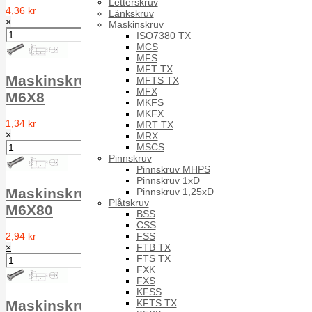
Letterskruv
4,36 kr
Länkskruv
×
Maskinskruv
ISO7380 TX
MCS
MFS
MFT TX
Maskinskruv försänkt MFS DIN 963 A2
MFTS TX
MFX
M6X8
MKFS
MKFX
1,34 kr
MRT TX
×
MRX
MSCS
Pinnskruv
Pinnskruv MHPS
Pinnskruv 1xD
Maskinskruv försänkt MFS DIN 963 A2
Pinnskruv 1,25xD
Plåtskruv
M6X80
BSS
CSS
FSS
2,94 kr
FTB TX
×
FTS TX
FXK
FXS
KFSS
KFTS TX
Maskinskruv försänkt MFS DIN 963 A2