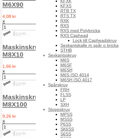
KFXK
M6X90
KFXS
RTB TX
RTS TX
4,08 kr
RXK
×
RXS
RXS med Polybricka
RXS Caphead
Lock till Capheadskruv
Sexkantskalle m spår o bricka
Maskinskruv försänkt MFS DIN 963 A2
STHB
M8X10
Sexkantsskruv
M6S
M6SF
1,66 kr
M6SH
×
M6S ISO 4014
M6SH ISO 4017
Spårskruv
FRH
FLSS
Maskinskruv försänkt MFS DIN 963 A2
LP
M8X100
SXH
Stoppskruv
MPSS
9,26 kr
MSSS
×
P6SS
SK6SS
S6SS