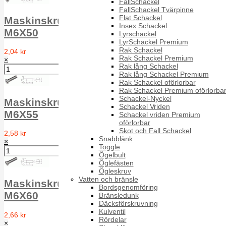
FallSchackel
FallSchackel Tvärpinne
Flat Schackel
Maskinskruv försänkt MFS DIN 963 A2
Insex Schackel
M6X50
Lyrschackel
LyrSchackel Premium
Rak Schackel
2,04 kr
Rak Schackel Premium
×
Rak lång Schackel
Rak lång Schackel Premium
Rak Schackel oförlorbar
Rak Schackel Premium oförlorba
Schackel-Nyckel
Maskinskruv försänkt MFS DIN 963 A2
Schackel Vriden
M6X55
Schackel vriden Premium
oförlorbar
Skot och Fall Schackel
2,58 kr
Snabblänk
×
Toggle
Ögelbult
Öglefästen
Ögleskruv
Vatten och bränsle
Maskinskruv försänkt MFS DIN 963 A2
Bordsgenomföring
M6X60
Bränsledunk
Däcksförskruvning
Kulventil
2,66 kr
Rördelar
×