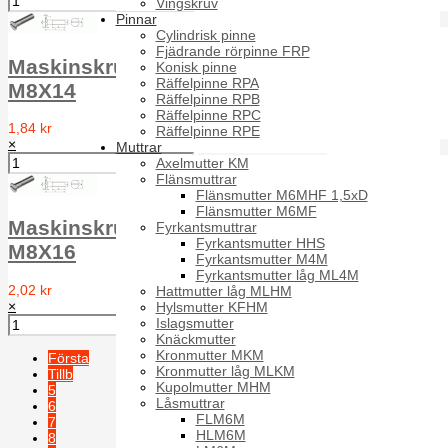
Vingskruv
Pinnar
Cylindrisk pinne
Fjädrande rörpinne FRP
Maskinskruv försänkt MFS DIN 963 A2
Konisk pinne
Räffelpinne RPA
M8X14
Räffelpinne RPB
Räffelpinne RPC
1,84 kr
Räffelpinne RPE
×
Muttrar
Axelmutter KM
Flänsmuttrar
Flänsmutter M6MHF 1,5xD
Flänsmutter M6MF
Maskinskruv försänkt MFS DIN 963 A2
Fyrkantsmuttrar
Fyrkantsmutter HHS
M8X16
Fyrkantsmutter M4M
Fyrkantsmutter låg ML4M
2,02 kr
Hattmutter låg MLHM
×
Hylsmutter KFHM
Islagsmutter
Knäckmutter
Kronmutter MKM
Första
Kronmutter låg MLKM
Tillb
Kupolmutter MHM
5
Låsmuttrar
6
FLM6M
7
HLM6M
8